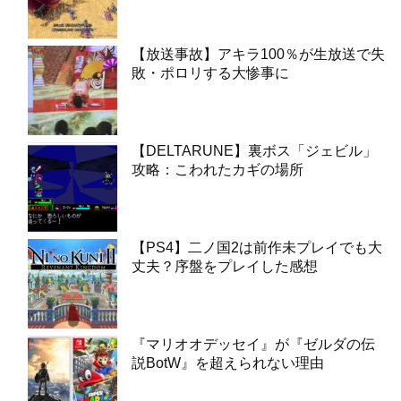
【放送事故】アキラ100％が生放送で失
敗・ポロリする大惨事に
【DELTARUNE】裏ボス「ジェビル」
攻略：こわれたカギの場所
【PS4】二ノ国2は前作未プレイでも大
丈夫？序盤をプレイした感想
『マリオオデッセイ』が『ゼルダの伝
説BotW』を超えられない理由