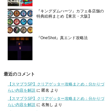
『キングダムハーツ』カフェ各店舗の
特典絵柄まとめ【東京・大阪】
『OneShot』真エンド攻略法
最近のコメント
【スマブラSP】クリアゲッター攻略まとめ：分かりづ
らい内容を解説
に
匿名
より
【スマブラSP】クリアゲッター攻略まとめ：分かりづ
らい内容を解説
に
名無し
より