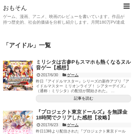
おもそん
ゲーム、漫画、アニメ、映画のレビューを書いています。作品が
持つ歴史的、社会的価値を分析し紹介します。月間180万PV達成
「
アイドル
」
一覧
ミリシタは古参Pもスマホも熱くなるヌル
音ゲー【感想】
2017/6/30
ゲーム
昨日『アイドルマスター』シリーズの新作アプリ『ア
イドルマスター ミリオンライブ！ シアターデイズ』
（通称：ミリシタ）の配信が開始された。 ...
記事を読む
『プロジェクト東京ドールズ』を無課金
18時間でクリアした感想【攻略】
2017/6/23
ゲーム
昨日13時より配信された『プロジェクト東京ドール