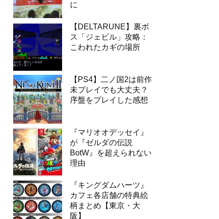
に
【DELTARUNE】裏ボ
ス「ジェビル」攻略：
こわれたカギの場所
【PS4】二ノ国2は前作
未プレイでも大丈夫？
序盤をプレイした感想
『マリオオデッセイ』
が『ゼルダの伝説
BotW』を超えられない
理由
『キングダムハーツ』
カフェ各店舗の特典絵
柄まとめ【東京・大
阪】