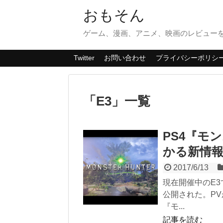
おもそん
ゲーム、漫画、アニメ、映画のレビューを
Twitter
お問い合わせ
プライバシーポリシ
「
E3
」
一覧
PS4『モ
かる新情
2017/6/13
現在開催中のE
公開された。P
『モ...
記事を読む