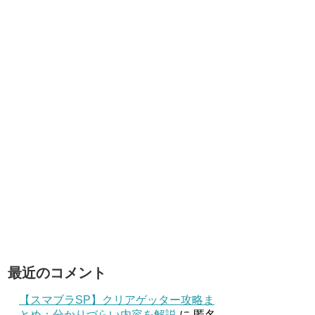
最近のコメント
【スマブラSP】クリアゲッター攻略ま
とめ：分かりづらい内容を解説
に
匿名