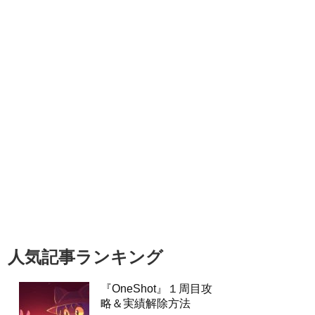
人気記事ランキング
『OneShot』１周目攻
略＆実績解除方法