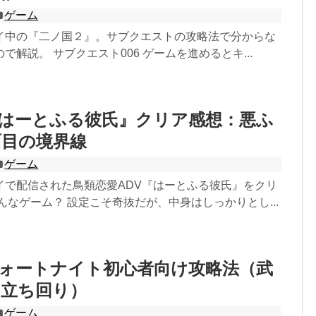
ゲーム
イ中の『二ノ国２』。サブクエストの攻略法で分からな
で解説。 サブクエスト006 ゲームを進めるとキ...
『はーとふる彼氏』クリア感想：悪ふ
面目の境界線
ゲーム
イで配信された鳥類恋愛ADV『はーとふる彼氏』をクリ
んなゲーム？ 設定こそ奇抜だが、中身はしっかりとし...
フォートナイト初心者向け攻略法（武
・立ち回り）
ゲーム