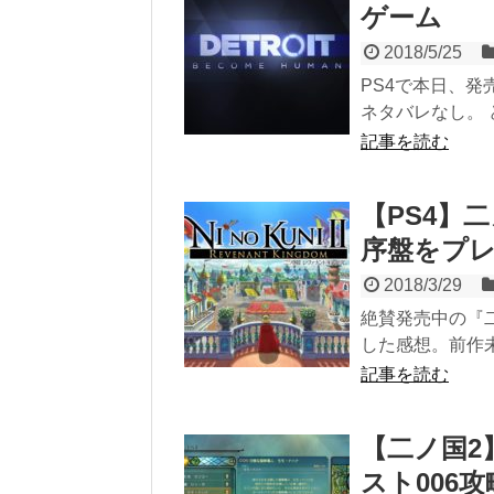
ゲーム
2018/5/25
PS4で本日、発売し
ネタバレなし。 どん
記事を読む
【PS4】
序盤をプ
2018/3/29
絶賛発売中の『
した感想。前作未プ
記事を読む
【二ノ国2
スト006攻