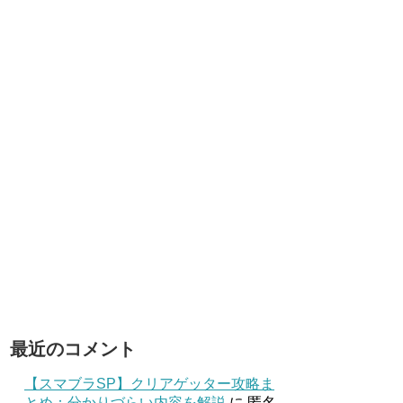
最近のコメント
【スマブラSP】クリアゲッター攻略ま
とめ：分かりづらい内容を解説
に
匿名