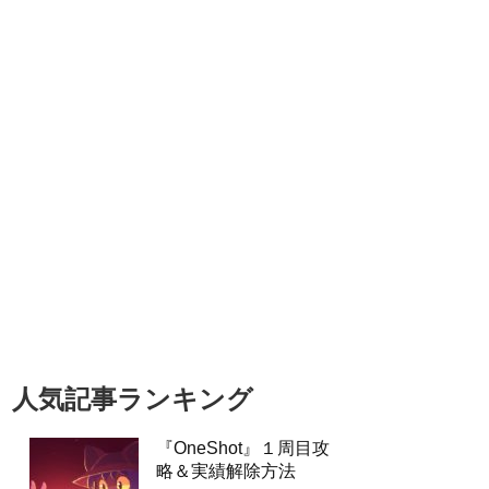
人気記事ランキング
『OneShot』１周目攻
略＆実績解除方法