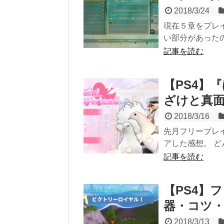
2018/3/24
現在５章をプレ
い部分があったの
記事を読む
【PS4】
ざけと真
2018/3/16
先月フリープレ
アした感想。 ど
記事を読む
【PS4】
器・コツ
2018/3/13