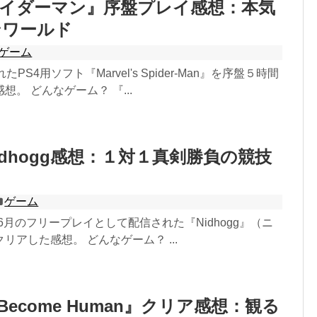
パイダーマン』序盤プレイ感想：本気
ンワールド
ゲーム
PS4用ソフト『Marvel's Spider-Man』を序盤５時間
。 どんなゲーム？ 『...
Nidhogg感想：１対１真剣勝負の競技
ゲーム
taで6月のフリープレイとして配信された『Nidhogg』（ニ
リアした感想。 どんなゲーム？ ...
t: Become Human』クリア感想：観る