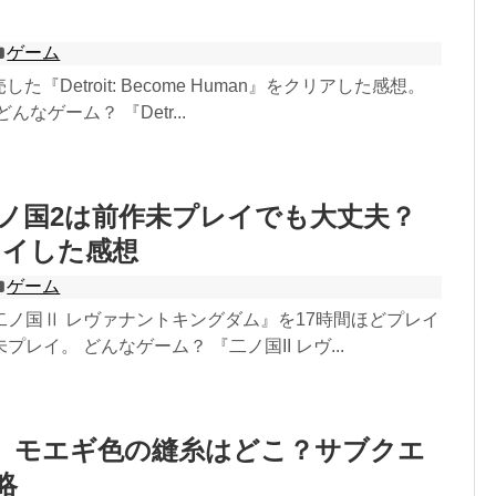
ゲーム
た『Detroit: Become Human』をクリアした感想。
なゲーム？ 『Detr...
二ノ国2は前作未プレイでも大丈夫？
レイした感想
ゲーム
二ノ国Ⅱ レヴァナントキングダム』を17時間ほどプレイ
レイ。 どんなゲーム？ 『二ノ国II レヴ...
】モエギ色の縫糸はどこ？サブクエ
略