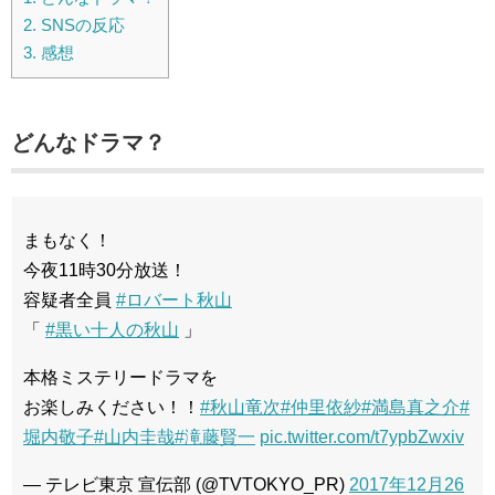
2.
SNSの反応
3.
感想
どんなドラマ？
まもなく！
今夜11時30分放送！
容疑者全員
#ロバート秋山
「
#黒い十人の秋山
」
本格ミステリードラマを
お楽しみください！！
#秋山竜次
#仲里依紗
#満島真之介
#
堀内敬子
#山内圭哉
#滝藤賢一
pic.twitter.com/t7ypbZwxiv
— テレビ東京 宣伝部 (@TVTOKYO_PR)
2017年12月26