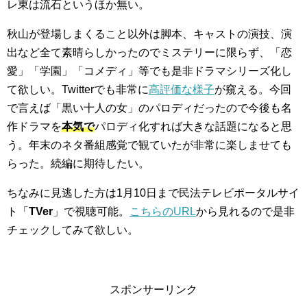
レ東は流石というほか無い。
秋山が登場しまくること以外は脚本、キャストの演技、演
出など全て素晴らしかったのでミステリーに限らず、「恋
愛」「学園」「コメディ」等でも是非ドラマシリーズ化し
て欲しい。Twitterでも非常に
高評価な様子
が窺える。今回
で言えば「黒い十人の女」のパロディだったので今後も名
作ドラマを
本気で
パロディ化すれば大きな話題になると思
う。年末のネタ番組感覚で観ていたが非常に楽しませても
らった。続編に期待したい。
ちなみに見逃した方は1月10日まで民法テレビポータルサイ
ト「
TVer
」で視聴可能。
こちらのURL
から見れるので是非
チェックしてみて欲しい。
スポンサーリンク