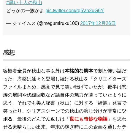
#黒い十人の秋山
どっかの一族かよ
pic.twitter.com/rq5Vn2uG6Y
— ジェイムス (@megumiruku100)
2017年12月26日
感想
容疑者全員が秋山な事以外は
本格的な脚本
で割と怖い話だ
った。序盤は延々と登場し続ける秋山を「クリエイターズ
ファイルまとめ」感覚で見て笑い転げていたが、後半は怒
涛の展開や伏線回収など話自体の魅力が勝っていたように
思う。それでも美人秘書（秋山）に対する「綺麗」発言で
笑ったり、シリアスシーンでの秋山の演じ分けが非常に
ツ
ボる
。最後のどんでん返しは「
世にも奇妙な物語
」を思わ
せる素晴らしい出来。年末の稼ぎ時にこの企画を通したテ