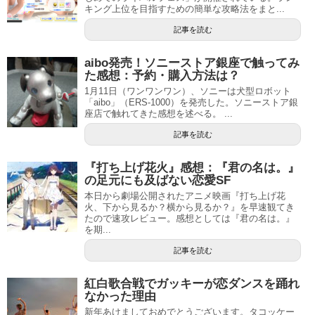
キング上位を目指すための簡単な攻略法をまと...
記事を読む
aibo発売！ソニーストア銀座で触ってみ
た感想：予約・購入方法は？
1月11日（ワンワンワン）、ソニーは犬型ロボット
「aibo」（ERS-1000）を発売した。ソニーストア銀
座店で触れてきた感想を述べる。 ...
記事を読む
『打ち上げ花火』感想：『君の名は。』
の足元にも及ばない恋愛SF
本日から劇場公開されたアニメ映画『打ち上げ花
火、下から見るか？横から見るか？』を早速観てき
たので速攻レビュー。感想としては『君の名は。』
を期...
記事を読む
紅白歌合戦でガッキーが恋ダンスを踊れ
なかった理由
新年あけましておめでとうございます。タコッケー