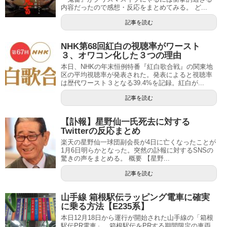
内容だったので感想・反応をまとめてみる。 ど...
記事を読む
NHK第68回紅白の視聴率がワースト
３、オワコン化した３つの理由
本日、NHKの年末恒例特番『紅白歌合戦』の関東地
区の平均視聴率が発表された。発表によると視聴率
は歴代ワースト３となる39.4%を記録。紅白が...
記事を読む
【訃報】星野仙一氏死去に対する
Twitterの反応まとめ
楽天の星野仙一球団副会長が4日に亡くなったことが
1月6日明らかとなった。突然の訃報に対するSNSの
驚きの声をまとめる。 概要 【星野...
記事を読む
山手線 箱根駅伝ラッピング電車に確実
に乗る方法【E235系】
本日12月18日から運行が開始された山手線の「箱根
駅伝PR電車」。箱根駅伝をPRする期間限定の車両