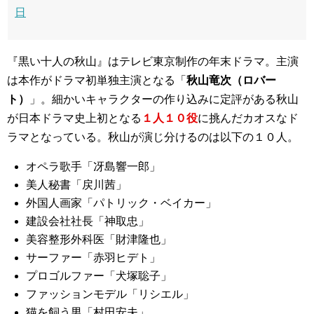
日
『黒い十人の秋山』はテレビ東京制作の年末ドラマ。主演
は本作がドラマ初単独主演となる「
秋山竜次（ロバー
ト）
」。細かいキャラクターの作り込みに定評がある秋山
が日本ドラマ史上初となる
１人１０役
に挑んだカオスなド
ラマとなっている。秋山が演じ分けるのは以下の１０人。
オペラ歌手「冴島響一郎」
美人秘書「戻川茜」
外国人画家「パトリック・ベイカー」
建設会社社長「神取忠」
美容整形外科医「財津隆也」
サーファー「赤羽ヒデト」
プロゴルファー「犬塚聡子」
ファッションモデル「リシエル」
猫を飼う男「村田安夫」