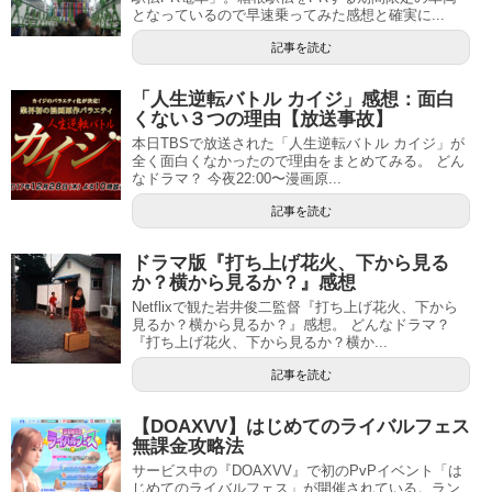
となっているので早速乗ってみた感想と確実に...
記事を読む
「人生逆転バトル カイジ」感想：面白
くない３つの理由【放送事故】
本日TBSで放送された「人生逆転バトル カイジ」が
全く面白くなかったので理由をまとめてみる。 どん
なドラマ？ 今夜22:00〜漫画原...
記事を読む
ドラマ版『打ち上げ花火、下から見る
か？横から見るか？』感想
Netflixで観た岩井俊二監督『打ち上げ花火、下から
見るか？横から見るか？』感想。 どんなドラマ？
『打ち上げ花火、下から見るか？横か...
記事を読む
【DOAXVV】はじめてのライバルフェス
無課金攻略法
サービス中の『DOAXVV』で初のPvPイベント「は
じめてのライバルフェス」が開催されている。ラン