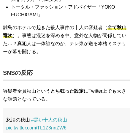
トータル・ファッション・アドバイザー「YOKO
FUCHIGAMI」
離島のホテルで起きた殺人事件の十人の容疑者（
全て秋山
竜次
）。事態は混迷を深める中、意外な人物が関係してい
た…？真犯人は一体誰なのか、テレ東が送る本格ミステリ
ーが幕を開ける。
SNSの反応
容疑者全員秋山という
とち狂った設定
にTwitter上でも大き
な話題となっている。
怒濤の秋山
#黒い十人の秋山
pic.twitter.com/TL1Z3nnZW6