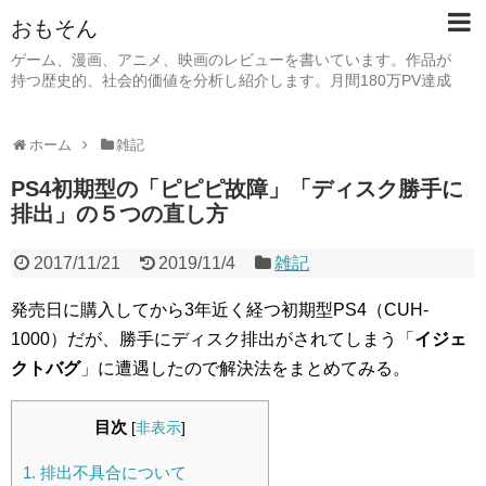
おもそん
ゲーム、漫画、アニメ、映画のレビューを書いています。作品が
持つ歴史的、社会的価値を分析し紹介します。月間180万PV達成
ホーム
雑記
PS4初期型の「ピピピ故障」「ディスク勝手に
排出」の５つの直し方
2017/11/21
2019/11/4
雑記
発売日に購入してから3年近く経つ初期型PS4（CUH-
1000）だが、勝手にディスク排出がされてしまう「
イジェ
クトバグ
」に遭遇したので解決法をまとめてみる。
目次
[
非表示
]
1.
排出不具合について