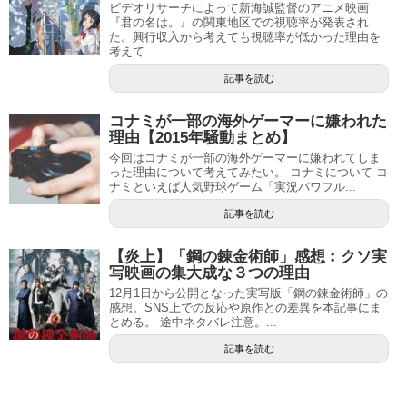
ビデオリサーチによって新海誠監督のアニメ映画
『君の名は。』の関東地区での視聴率が発表され
た。興行収入から考えても視聴率が低かった理由を
考えて...
記事を読む
コナミが一部の海外ゲーマーに嫌われた
理由【2015年騒動まとめ】
今回はコナミが一部の海外ゲーマーに嫌われてしま
った理由について考えてみたい。 コナミについて コ
ナミといえば人気野球ゲーム「実況パワフル...
記事を読む
【炎上】「鋼の錬金術師」感想︰クソ実
写映画の集大成な３つの理由
12月1日から公開となった実写版「鋼の錬金術師」の
感想。SNS上での反応や原作との差異を本記事にま
とめる。 途中ネタバレ注意。...
記事を読む