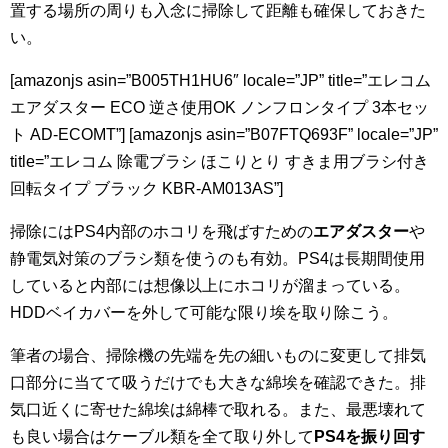
置する場所の周りも入念に掃除して距離も確保しておきた
い。
[amazonjs asin=”B005TH1HU6″ locale=”JP” title=”エレコム
エアダスター ECO 逆さ使用OK ノンフロンタイプ 3本セッ
ト AD-ECOMT”] [amazonjs asin=”B07FTQ693F” locale=”JP”
title=”エレコム 除電ブラシ ほこりとり すきま用ブラシ付き
回転タイプ ブラック KBR-AM013AS”]
掃除にはPS4内部のホコリを飛ばすための
エアダスター
や
静電気対策のブラシ類を使うのも有効。PS4は長期間使用
していると内部には想像以上にホコリが溜まっている。
HDDベイカバーを外して可能な限り埃を取り除こう。
筆者の場合、掃除機の先端を先の細いものに変更して排気
口部分に当てて吸うだけでも大きな綿埃を確認できた。排
気口近くに寄せた綿埃は綿棒で取れる。また、最悪壊れて
も良い場合はケーブル類を全て取り外して
PS4を振り回す