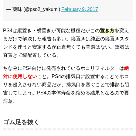
— 薬味 (@pso2_yakumi)
February 9, 2017
PS4は縦置き・横置きが可能な機種だがこの
置き方
を変え
るだけで解決した報告も多い。縦置きは純正の縦置きスタ
ンドを使うと安定するが正直無くても問題はない。筆者は
直置きで縦配置している。
ちなみにPS4向けに発売されているホコリフィルターは
絶
対に使用しない
こと。PS4の排気口に設置することでホコ
リを侵入させない商品だが、排気口を塞ぐことで排熱も阻
害してしまう。PS4の本体寿命を縮める結果となるので要
注意。
ゴム足を抜く