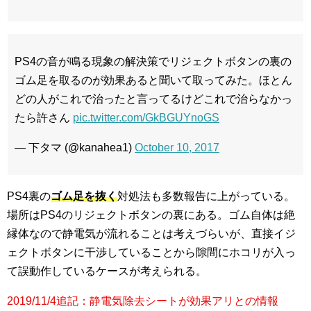
PS4の音が鳴る現象の解決策でリジェクトボタンの裏の
ゴム足を取るのが効果あると聞いて取ってみた。ほとん
どの人がこれで治ったと言ってるけどこれで治らなかっ
たら許さん
pic.twitter.com/GkBGUYnoGS
— 下タマ (@kanahea1)
October 10, 2017
PS4裏の
ゴム足を抜く
対処法も多数報告に上がっている。
場所はPS4のリジェクトボタンの裏にある。ゴム自体は絶
縁体なので静電気が流れることは考えづらいが、直接イジ
ェクトボタンに干渉していることから隙間にホコリが入っ
て誤動作しているケースが考えられる。
2019/11/4追記：静電気除去シートが効果アリとの情報