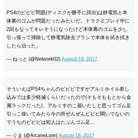
PS4のピピピ問題(ディスクが勝手に排出)は静電気と本
体裏のゴムが問題だったみたいだ。ドラクエプレイ中に
2回もなってキレそうになったけど本体裏のゴムを少し
引っ張って掃除して静電気除去ブラシで本体を拭き拭き
したら治った。
— ねっと (@Network02)
August 16, 2017
そういえばPS4ちゃんのピピピですがアルミホイル差し
込みでは多少軽減くらいだったので(そもそももとから金
属ラックだった)、アルミすのこ届いたしと思ってゴム足
引っこ抜いてみたら今の所ぜんぜんピピピ聞いてないの
でうちのピピピは犯人はたぶんゴム足…
— ぐま (@ArcaneLore)
August 18, 2017