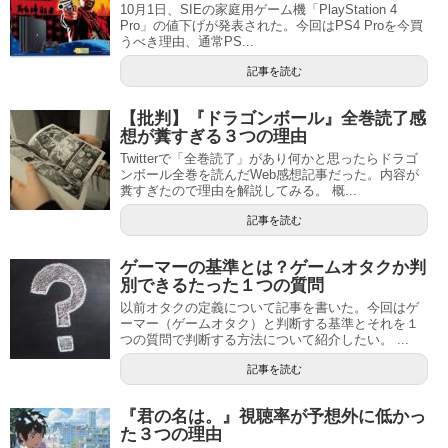
10月1日、SIEの家庭用ゲーム機「PlayStation 4
Pro」の値下げが発表された。今回はPS4 Proを今買
うべき理由、通常PS...
記事を読む
【批判】『ドラゴンボール』全巻読了感
想が糞すぎる３つの理由
Twitterで「全巻読了」があり何かと思ったらドラゴ
ンボール全巻を読んだWeb感想記事だった。内容が
糞すぎたので理由を解説してみる。 概...
記事を読む
ゲーマーの基準とは？ゲームオタクか判
別できるたった１つの質問
以前オタクの定義について記事を書いた。今回はゲ
ーマー（ゲームオタク）と判断する基準とそれを１
つの質問で判断する方法について紹介したい。 ...
記事を読む
『君の名は。』視聴率が予想外に低かっ
た３つの理由