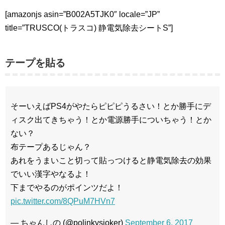
[amazonjs asin=”B002A5TJK0″ locale=”JP”
title=”TRUSCO(トラスコ) 静電気除去シートS”]
テープを貼る
そーいえばPS4がやたらピピピうるさい！とか勝手にデ
ィスク出てきちゃう！とか電源勝手についちゃう！とか
ない？
布テープあるじゃん？
あれをうまいこと切って貼っつけると静電気除去の効果
でいい漢字やなるよ！
下までやるのがポインツだよ！
pic.twitter.com/8QPuM7HVn7
— ちゃんしの (@polinkysjoker)
September 6, 2017