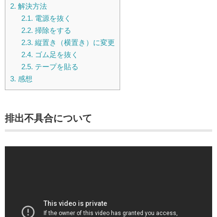
2.
解決方法
2.1.
電源を抜く
2.2.
掃除をする
2.3.
縦置き（横置き）に変更
2.4.
ゴム足を抜く
2.5.
テープを貼る
3.
感想
排出不具合について