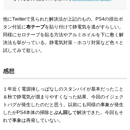
他にTwitterで見られた解決法が上記のもの。PS4の排出ボ
タン付近に
布テープ
を貼り付けて静電気を逃がすらしい。
同様にセロテープを貼る方法やアルミホイルを下に敷く解
決法も挙がっている。静電気対策・ホコリ対策など色々と
試してみて欲しい。
感想
１年近く電源挿しっぱなしのスタンバイが基本だったこと
＆秋で静電気が溜まりやすくなった結果、今回のイジェク
トバグが発生したのだと思う。以前にも同様の事象が発生
したがPS4本体の掃除と
ぶん回し
で解決できた。今回もそ
れで事象は再発していない。