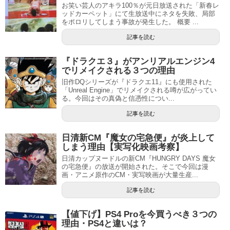
お笑い芸人のアキラ100％が元日放送された「新春レ
ッドカーペット」にて生放送中にネタを失敗、局部
をポロリしてしまう事故が発生した。 概要 ...
記事を読む
『ドラクエ３』がアンリアルエンジン4
でリメイクされる３つの理由
旧作DQシリーズが『ドラクエ11』にも使用された
「Unreal Engine」でリメイクされる噂が広がってい
る。今回はその真偽と信憑性につい...
記事を読む
日清新CM『魔女の宅急便』が炎上して
しまう理由【実写化映画考察】
日清カップヌードルの新CM『HUNGRY DAYS 魔女
の宅急便』の放送が開始された。そこで今回は漫
画・アニメ原作のCM・実写映画が大量生産...
記事を読む
【値下げ】PS4 Proを今買うべき３つの
理由・PS4と違いは？