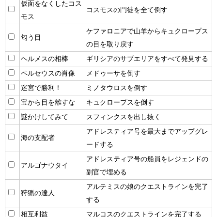
仮面をなくしたコス
コスモスの門徒を全て倒す
モス
ケファロニアで山羊からキュクロープス
匂う目
の目を取り戻す
ヘルメスの相棒
ギリシアのサブエリアをすべて発見する
ペルセウスの肖像
メドゥーサを倒す
迷宮で勝利！
ミノタウロスを倒す
宝から目を離すな
キュクロープスを倒す
謎かけしてみて
スフィンクスを出し抜く
アドレスティア号を最大までアップグレ
海の支配者
ードする
アドレスティア号の船員をレジェンドの
アルゴナウタイ
副官で埋める
アルテミスの娘のクエストラインを完了
狩猟の達人
する
相互利益
マルコスのクエストラインを完了する