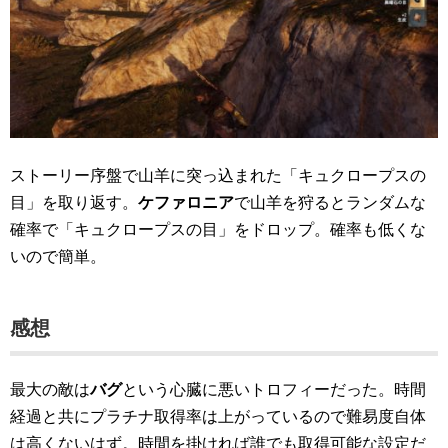
ストーリー序盤で山羊に突っ込まれた「キュクロープスの
目」を取り返す。
ケファロニア
で山羊を狩るとランダムな
確率で「キュクロープスの目」をドロップ。確率も低くな
いので簡単。
感想
最大の敵は
バグ
という心臓に悪いトロフィーだった。時間
経過と共にプラチナ取得率は上がっているので難易度自体
は高くないはず。時間を掛ければ誰でも取得可能な設定だ