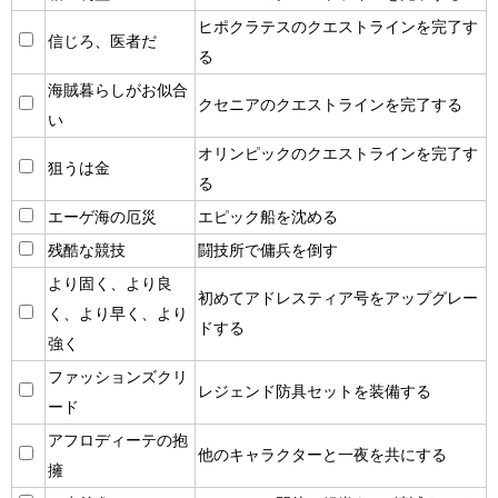
ヒポクラテスのクエストラインを完了す
信じろ、医者だ
る
海賊暮らしがお似合
クセニアのクエストラインを完了する
い
オリンピックのクエストラインを完了す
狙うは金
る
エーゲ海の厄災
エピック船を沈める
残酷な競技
闘技所で傭兵を倒す
より固く、より良
初めてアドレスティア号をアップグレー
く、より早く、より
ドする
強く
ファッションズクリ
レジェンド防具セットを装備する
ード
アフロディーテの抱
他のキャラクターと一夜を共にする
擁