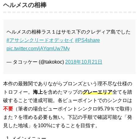
ヘルメスの相棒
ヘルメスの相棒ラス１はサモス下のクレディア島でした
#アサシンクリードオデッセイ
#PS4share
pic.twitter.com/jAYqmUw7My
— タコッケー (@takokoc)
2018年10月21日
本作の最難関でありながらブロンズという理不尽な仕様の
トロフィー。
海上
を含めたマップの
グレーエリア
全てを踏
破することで達成可能。各ビューポイントでのシンクロは
不要
（筆者の場合ビューポイントシンクロ95.79％で取得）
また？を埋める必要も無い。下記の手順で確認可能な「発
見した地域」を100%にすることを目指す。
メインメニュー