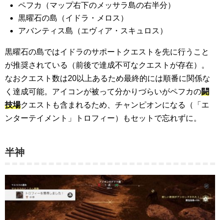
ペフカ（マップ右下のメッサラ島の右半分）
黒曜石の島（イドラ・メロス）
アバンティス島（エヴィア・スキュロス）
黒曜石の島ではイドラのサポートクエストを先に行うこと
が推奨されている（前後で達成不可なクエストが存在）。
なおクエスト数は20以上あるため最終的には順番に関係な
く達成可能。アイコンが被って分かりづらいがペフカの
闘
技場
クエストも含まれるため、チャンピオンになる（「エ
ンターテイメント」トロフィー）もセットで忘れずに。
半神