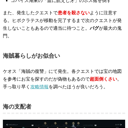
コパイス湖東の「血に飢えし牙」のボス猪を倒す
また、発生したクエストで
患者を殺さない
ように注意す
る。ヒポクラテスが移動を完了するまで次のクエストが発
生しないこともあるので適当に待つこと。
バグ
が最大の鬼
門。
海賊暮らしがお似合い
ケオス「海賊の復讐」にて発生。各クエストでは宝の地図
を参考にお宝を探すのだが偽物もあるので
超面倒くさい
。
手っ取り早く
攻略情報
を調べたほうが良いだろう。
海の支配者