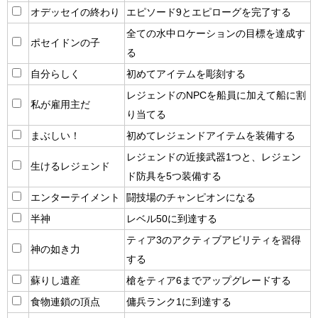
オデッセイの終わり
エピソード9とエピローグを完了する
全ての水中ロケーションの目標を達成す
ポセイドンの子
る
自分らしく
初めてアイテムを彫刻する
レジェンドのNPCを船員に加えて船に割
私が雇用主だ
り当てる
まぶしい！
初めてレジェンドアイテムを装備する
レジェンドの近接武器1つと、レジェン
生けるレジェンド
ド防具を5つ装備する
エンターテイメント
闘技場のチャンピオンになる
半神
レベル50に到達する
ティア3のアクティブアビリティを習得
神の如き力
する
蘇りし遺産
槍をティア6までアップグレードする
食物連鎖の頂点
傭兵ランク1に到達する