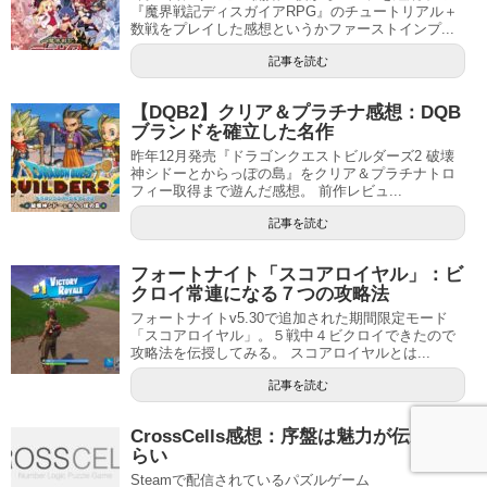
『魔界戦記ディスガイアRPG』のチュートリアル＋
数戦をプレイした感想というかファーストインプ...
記事を読む
【DQB2】クリア＆プラチナ感想：DQB
ブランドを確立した名作
昨年12月発売『ドラゴンクエストビルダーズ2 破壊
神シドーとからっぽの島』をクリア＆プラチナトロ
フィー取得まで遊んだ感想。 前作レビュ...
記事を読む
フォートナイト「スコアロイヤル」：ビ
クロイ常連になる７つの攻略法
フォートナイトv5.30で追加された期間限定モード
「スコアロイヤル」。５戦中４ビクロイできたので
攻略法を伝授してみる。 スコアロイヤルとは...
記事を読む
CrossCells感想：序盤は魅力が伝わりづ
らい
Steamで配信されているパズルゲーム