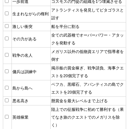
一歩前進
コスモスの門徒の組織を1つ壊滅させる
アトランティスを発見してピタゴラスと
生まれながらの権利
話す
激しい衝突
船を半分に割る
全ての武器種でオーバーパワー・アタッ
その力がある
クを発動する
メガリス以外の低物資エリアで指導者を
戦争の名人
倒す
掲示板の賞金稼ぎ、戦争請負、海事クエ
傭兵は訓練中
ストを20個完了する
ペフカ、黒曜石、アバンティスの島でク
島から島へ
エストを20個完了する
悪名高き
懸賞金を最大レベルまで上げる
陸上での征服戦争に初めて勝利する（果
英雄稼業
てなき旅のクエストでのメガリスを除
く）