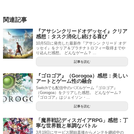
関連記事
『アサシンクリードオデッセイ』クリア
感想：タスク消化し続ける喜び
10月5日に発売した最新作『アサシン クリード オデ
ッセイ』をクリア＆プラチナトロフィー取得までや
り込んだ感想。 どんなゲーム？ ...
記事を読む
『ゴロゴア』（Gorogoa）感想：美しい
アートとゲーム性の融合
Switchでも配信中のパズルゲーム『ゴロゴア』
（Gorogoa）をクリアした感想。 どんなゲーム？
『ゴロゴア』はジェイソン・...
記事を読む
「魔界戦記ディスガイアRPG」感想：丁
寧な世界観と単調なバトル
3月19日にサービス開始直後からメンテを継続中の