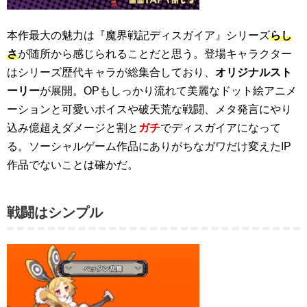
本作最大の魅力は『魔界戦記ディスガイア』シリーズ
らし
さ
が随所から感じられることだと思う。登場キャラクター
はシリーズ歴代キャラが総集合しており、
オリジナルスト
ーリー
が展開。OPもしっかり流れて美麗なドット絵アニメ
ーションと可愛いボイスや破天荒な戦闘、メタ発言にやり
込み億超えダメージと割と
ガチ
でディスガイアになって
る。ソーシャルゲーム作品にありがちなガワだけ変えたIP
作品でないことは確かだ。
戦闘はシンプル