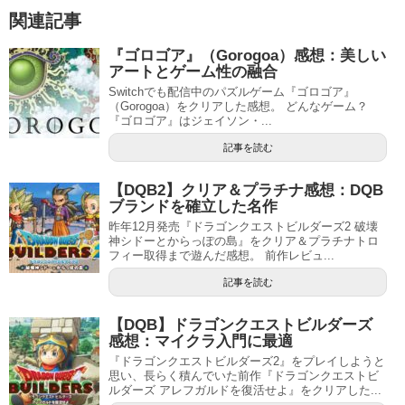
関連記事
『ゴロゴア』（Gorogoa）感想：美しい
アートとゲーム性の融合
Switchでも配信中のパズルゲーム『ゴロゴア』
（Gorogoa）をクリアした感想。 どんなゲーム？
『ゴロゴア』はジェイソン・...
記事を読む
【DQB2】クリア＆プラチナ感想：DQB
ブランドを確立した名作
昨年12月発売『ドラゴンクエストビルダーズ2 破壊
神シドーとからっぽの島』をクリア＆プラチナトロ
フィー取得まで遊んだ感想。 前作レビュ...
記事を読む
【DQB】ドラゴンクエストビルダーズ
感想：マイクラ入門に最適
『ドラゴンクエストビルダーズ2』をプレイしようと
思い、長らく積んでいた前作『ドラゴンクエストビ
ルダーズ アレフガルドを復活せよ』をクリアした...