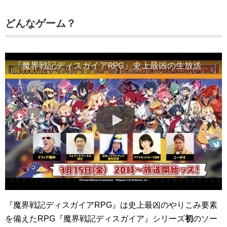
どんなゲーム？
『魔界戦記ディスガイアRPG』史上最凶の生放送（初回）！
『魔界戦記ディスガイアRPG』は史上最凶のやりこみ要素
を備えたRPG『魔界戦記ディスガイア』シリーズ
初
のソー