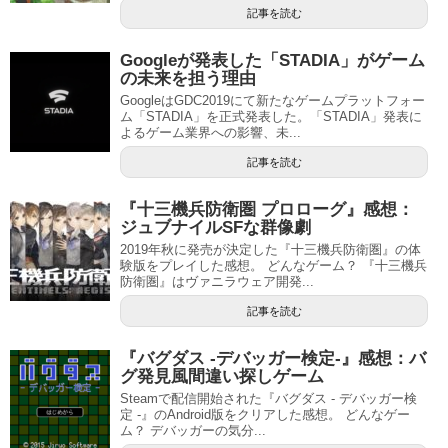
記事を読む
Googleが発表した「STADIA」がゲーム
の未来を担う理由
GoogleはGDC2019にて新たなゲームプラットフォー
ム「STADIA」を正式発表した。「STADIA」発表に
よるゲーム業界への影響、未...
記事を読む
『十三機兵防衛圏 プロローグ』感想：
ジュブナイルSFな群像劇
2019年秋に発売が決定した『十三機兵防衛圏』の体
験版をプレイした感想。 どんなゲーム？ 『十三機兵
防衛圏』はヴァニラウェア開発...
記事を読む
『バグダス -デバッガー検定-』感想：バ
グ発見風間違い探しゲーム
Steamで配信開始された『バグダス - デバッガー検
定 -』のAndroid版をクリアした感想。 どんなゲー
ム？ デバッガーの気分...