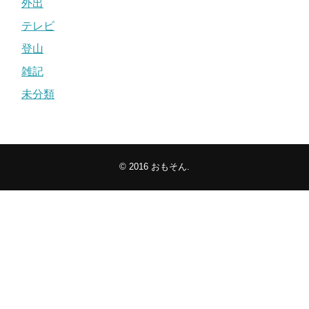
外出
テレビ
登山
雑記
未分類
© 2016
おもそん
.