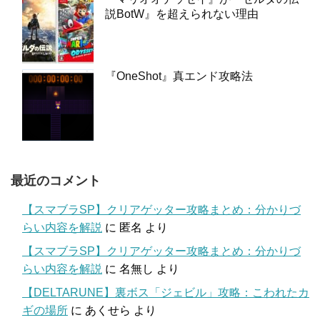
説BotW』を超えられない理由
『OneShot』真エンド攻略法
最近のコメント
【スマブラSP】クリアゲッター攻略まとめ：分かりづ
らい内容を解説
に
匿名
より
【スマブラSP】クリアゲッター攻略まとめ：分かりづ
らい内容を解説
に
名無し
より
【DELTARUNE】裏ボス「ジェビル」攻略：こわれたカ
ギの場所
に
あくせら
より