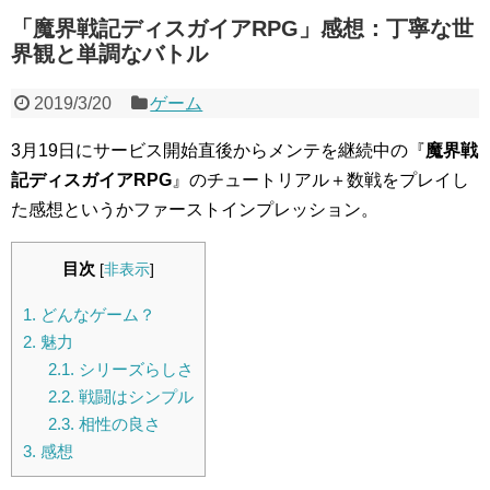
「魔界戦記ディスガイアRPG」感想：丁寧な世
界観と単調なバトル
2019/3/20
ゲーム
3月19日にサービス開始直後からメンテを継続中の『
魔界戦
記ディスガイアRPG
』のチュートリアル＋数戦をプレイし
た感想というかファーストインプレッション。
目次
[
非表示
]
1.
どんなゲーム？
2.
魅力
2.1.
シリーズらしさ
2.2.
戦闘はシンプル
2.3.
相性の良さ
3.
感想