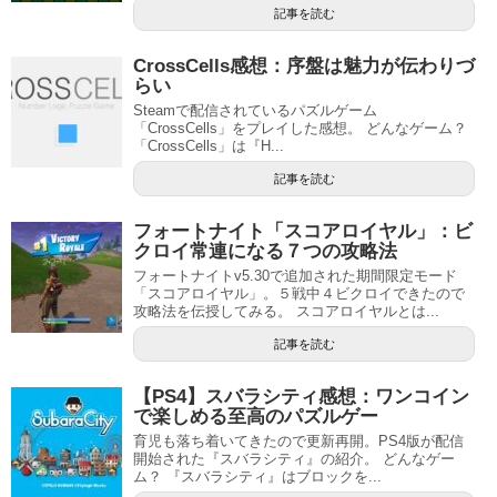
記事を読む
CrossCells感想：序盤は魅力が伝わりづ
らい
Steamで配信されているパズルゲーム
「CrossCells」をプレイした感想。 どんなゲーム？
「CrossCells」は『H...
記事を読む
フォートナイト「スコアロイヤル」：ビ
クロイ常連になる７つの攻略法
フォートナイトv5.30で追加された期間限定モード
「スコアロイヤル」。５戦中４ビクロイできたので
攻略法を伝授してみる。 スコアロイヤルとは...
記事を読む
【PS4】スバラシティ感想：ワンコイン
で楽しめる至高のパズルゲー
育児も落ち着いてきたので更新再開。PS4版が配信
開始された『スバラシティ』の紹介。 どんなゲー
ム？ 『スバラシティ』はブロックを...