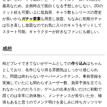
最高なため、企画時点で面白くなる予想しかしない。2Dの
ドット絵も可愛い上に低負荷、キャラ数もシリーズの歴史
が長いから
ガチャ要素
も用意し放題。ちなみに初期ガチャ
は引き直しし放題なのでお気に入りのキャラをゲットして
スタート可能。キャラクターが好きなファンにも嬉しい。
感想
殆どプレイできてないがゲームとしての
作り込み
はちゃん
としており、名作になり得る雰囲気はしっかり感じられ
た。問題は終わらないサーバーメンテナンス。事前登録を
実施していたにも関わらずユーザー数、負荷予測を立てら
れなかったのだろうか。ゲームの出来が良いだけに初動で
躓くのは非常に勿体無い。メンテナンスが長引いた分、補
填もあると思うのでメンテ明けを楽しみに待ちガッツリや