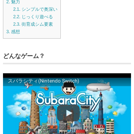
2.
魅力
2.1.
シンプルで奥深い
2.2.
じっくり遊べる
2.3.
街育成シム要素
3.
感想
どんなゲーム？
スバラシティ(Nintendo Switch)