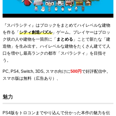
『スバラシティ』はブロックをまとめてハイレベルな建物
を作る「
シティ創造パズル
」ゲーム。プレイヤーはブロッ
ク状の人や建物を一箇所に「
まとめる
」ことで新たな「建
造物」を生み出す。ハイレベルな建物をたくさん建てて人
口を増やし最高ランクの都市「スバラシティ」を目指そ
う。
PC, PS4, Switch, 3DS, スマホ向けに
500円
で好評配信中。
スマホ版は無料（広告あり）、
魅力
PS4版をトロコンまでやり込んで分かった本作の魅力を伝