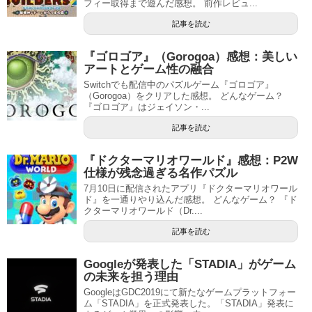
フィー取得まで遊んだ感想。 前作レビュ...
記事を読む
『ゴロゴア』（Gorogoa）感想：美しい
アートとゲーム性の融合
Switchでも配信中のパズルゲーム『ゴロゴア』
（Gorogoa）をクリアした感想。 どんなゲーム？
『ゴロゴア』はジェイソン・...
記事を読む
『ドクターマリオワールド』感想：P2W
仕様が残念過ぎる名作パズル
7月10日に配信されたアプリ『ドクターマリオワール
ド』を一通りやり込んだ感想。 どんなゲーム？ 『ド
クターマリオワールド（Dr....
記事を読む
Googleが発表した「STADIA」がゲーム
の未来を担う理由
GoogleはGDC2019にて新たなゲームプラットフォー
ム「STADIA」を正式発表した。「STADIA」発表に