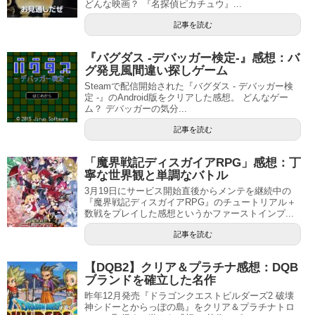
どんな映画？ 『名探偵ピカチュウ』...
記事を読む
『バグダス -デバッガー検定-』感想：バ
グ発見風間違い探しゲーム
Steamで配信開始された『バグダス - デバッガー検
定 -』のAndroid版をクリアした感想。 どんなゲー
ム？ デバッガーの気分...
記事を読む
「魔界戦記ディスガイアRPG」感想：丁
寧な世界観と単調なバトル
3月19日にサービス開始直後からメンテを継続中の
『魔界戦記ディスガイアRPG』のチュートリアル＋
数戦をプレイした感想というかファーストインプ...
記事を読む
【DQB2】クリア＆プラチナ感想：DQB
ブランドを確立した名作
昨年12月発売『ドラゴンクエストビルダーズ2 破壊
神シドーとからっぽの島』をクリア＆プラチナトロ