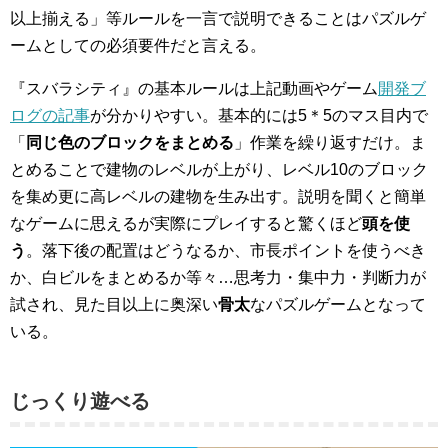
以上揃える」等ルールを一言で説明できることはパズルゲ
ームとしての必須要件だと言える。
『スバラシティ』の基本ルールは上記動画やゲーム
開発ブ
ログの記事
が分かりやすい。基本的には5＊5のマス目内で
「
同じ色のブロックをまとめる
」作業を繰り返すだけ。ま
とめることで建物のレベルが上がり、レベル10のブロック
を集め更に高レベルの建物を生み出す。説明を聞くと簡単
なゲームに思えるが実際にプレイすると驚くほど
頭を使
う
。落下後の配置はどうなるか、市長ポイントを使うべき
か、白ビルをまとめるか等々…思考力・集中力・判断力が
試され、見た目以上に奥深い
骨太
なパズルゲームとなって
いる。
じっくり遊べる