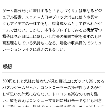
ゲーム部分だけに着目すると「まちづくり」は単なる
ビジ
ュアル
要素。スコア＝人口やブロック消去に使う市長マー
クもアイデアの一種であり、街育成シムとして作られたゲ
ームではない。しかし、本作をプレイしてみると
街が育つ
様子
は見た目以上に嬉しいし市長の権限で家を潰すのも区
画整理をしている気持ちになる。建物の収集目的でシミュ
レーションライクに遊ぶのも楽しい。
感想
500円だしと気軽に始めたが見た目以上にガッツリ楽しめる
パズルゲームだった。コントローラーの操作性もミスが生
じず思いの外気にならない。トロコンも楽なので有り難
い。欲を言えばコンシューマ専用に対戦モードなども用意
して欲しかった。現状ではスマホ版の移植＋αにとどまって