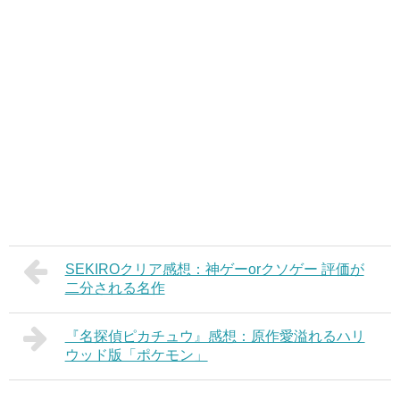
SEKIROクリア感想：神ゲーorクソゲー 評価が
二分される名作
『名探偵ピカチュウ』感想：原作愛溢れるハリ
ウッド版「ポケモン」