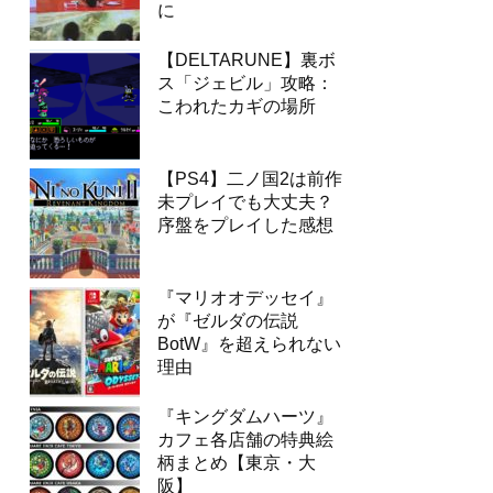
に
【DELTARUNE】裏ボ
ス「ジェビル」攻略：
こわれたカギの場所
【PS4】二ノ国2は前作
未プレイでも大丈夫？
序盤をプレイした感想
『マリオオデッセイ』
が『ゼルダの伝説
BotW』を超えられない
理由
『キングダムハーツ』
カフェ各店舗の特典絵
柄まとめ【東京・大
阪】