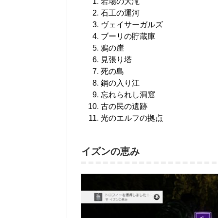
岩場の大滝
石工の運河
ヴェイサーガルズ
ブーリの貯蔵庫
鴉の崖
見張り塔
死の島
鋼の入り江
忘れられし洞窟
古の民の遺跡
光のエルフの拠点
イズンの恵み