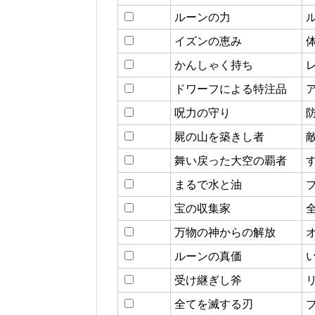
ルーンの力
イズンの恵み
かんしゃく持ち
ドワーフによる特注品
呪力の守り
屍の山を築きし者
敵
舞い戻った大空の覇者
まるで水と油
宝の収集家
万物の神からの解放
ルーンの真価
受け継ぎし斧
全てを滅する刃