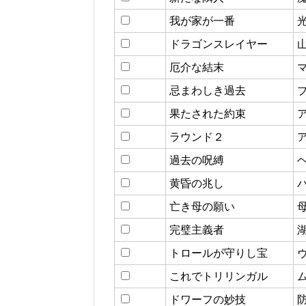
我が家が一番
ドラゴンスレイヤー
厄介な結末
忌まわしき過去
果たされた約束
ラウンド２
過去の呪縛
黄昏の兆し
亡き母の願い
完璧主義者
トロールが守りし宝
これでトリリンガル
ドワーフの妙技