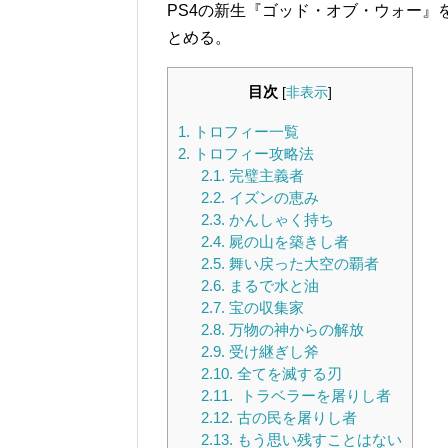
PS4の新生『ゴッド・オブ・ウォー』
とめる。
目次
[
非表示
]
1.
トロフィー一覧
2.
トロフィー攻略法
2.1.
完璧主義者
2.2.
イズンの恵み
2.3.
かんしゃく持ち
2.4.
屍の山を築きし者
2.5.
舞い戻った大空の覇者
2.6.
まるで水と油
2.7.
宝の収集家
2.8.
万物の神からの解放
2.9.
受け継ぎし斧
2.10.
全てを滅する刃
2.11.
トラベラーを屠りし者
2.12.
古の民を屠りし者
2.13.
もう思い残すことはない