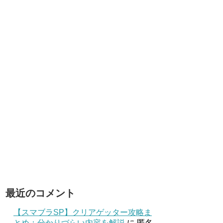
最近のコメント
【スマブラSP】クリアゲッター攻略ま
とめ：分かりづらい内容を解説
に
匿名