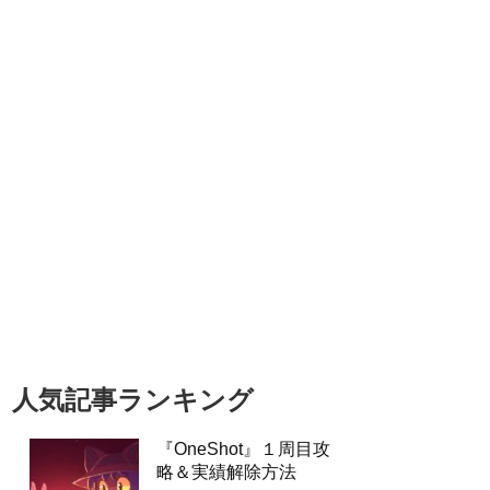
人気記事ランキング
『OneShot』１周目攻
略＆実績解除方法