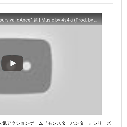
『モンスターハンターNow』CM | “survival dAnce” 篇 | Music by 4s4ki (Prod. by Yaffle)
的人気アクションゲーム『モンスターハンター』シリーズ