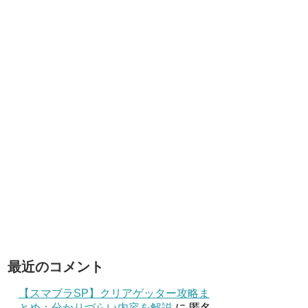
最近のコメント
【スマブラSP】クリアゲッター攻略ま
とめ：分かりづらい内容を解説
に
匿名