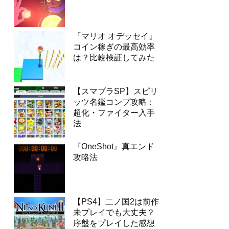
『マリオ オデッセイ』
コイン稼ぎの最高効率
は？比較検証してみた
【スマブラSP】スピリ
ッツ名鑑コンプ攻略：
超化・ファイター入手
法
『OneShot』真エンド
攻略法
【PS4】二ノ国2は前作
未プレイでも大丈夫？
序盤をプレイした感想