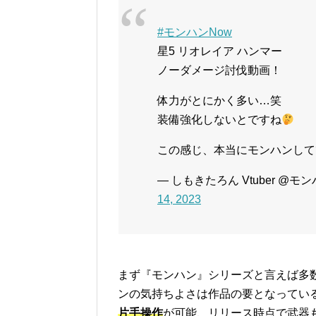
#モンハンNow
星5 リオレイア ハンマー
ノーダメージ討伐動画！
体力がとにかく多い…笑
装備強化しないとですね
この感じ、本当にモンハンし
— しもきたろん Vtuber @モンハン
14, 2023
まず『モンハン』シリーズと言えば多
ンの気持ちよさは作品の要となってい
片手操作
が可能、リリース時点で武器