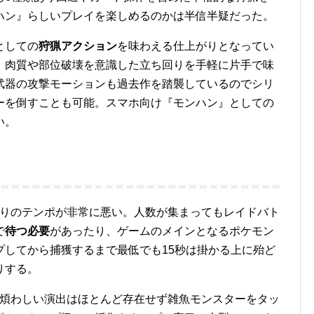
ハン』らしいプレイを楽しめるのかは半信半疑だった。
としての
狩猟アクション
を味わえる仕上がりとなってい
、肉質や部位破壊を意識した立ち回りを手軽に片手で味
武器の攻撃モーションも過去作を踏襲しているのでシリ
ーを倒すことも可能。スマホ向け『モンハン』としての
い。
周りのテンポが非常に悪い。人数が集まってもレイドバト
で
待つ必要
があったり、ゲームのメインとなるポケモン
プしてから捕獲するまで最低でも15秒は掛かる上に殆ど
りする。
は煩わしい演出はほとんど存在せず雑魚モンスターをタッ