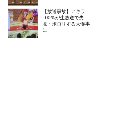
【放送事故】アキラ
100％が生放送で失
敗・ポロリする大惨事
に