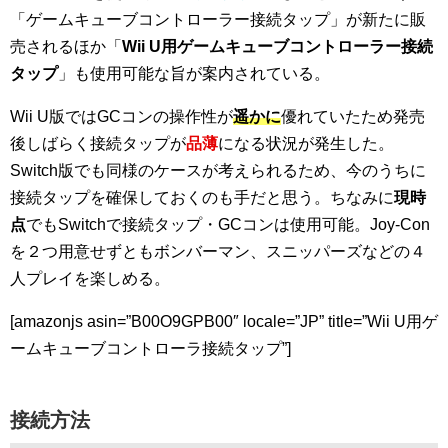
「ゲームキューブコントローラー接続タップ」が新たに販
売されるほか「
Wii U用ゲームキューブコントローラー接続
タップ
」も使用可能な旨が案内されている。
Wii U版ではGCコンの操作性が
遥かに
優れていたため発売
後しばらく接続タップが
品薄
になる状況が発生した。
Switch版でも同様のケースが考えられるため、今のうちに
接続タップを確保しておくのも手だと思う。ちなみに
現時
点
でもSwitchで接続タップ・GCコンは使用可能。Joy-Con
を２つ用意せずともボンバーマン、スニッパーズなどの４
人プレイを楽しめる。
[amazonjs asin=”B00O9GPB00″ locale=”JP” title=”Wii U用ゲ
ームキューブコントローラ接続タップ”]
接続方法