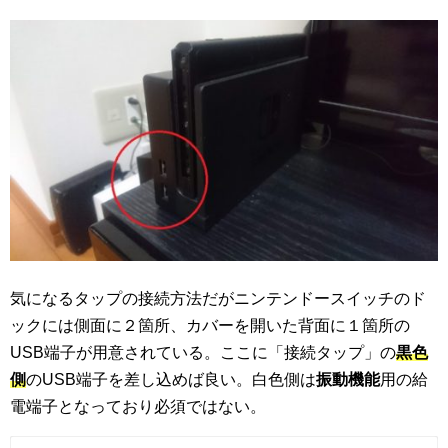
気になるタップの接続方法だがニンテンドースイッチのド
ックには側面に２箇所、カバーを開いた背面に１箇所の
USB端子が用意されている。ここに「接続タップ」の
黒色
側
のUSB端子を差し込めば良い。白色側は
振動機能
用の給
電端子となっており必須ではない。