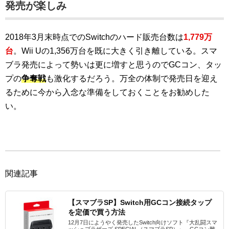
発売が楽しみ
2018年3月末時点でのSwitchのハード販売台数は
1,779万
台
。Wii Uの1,356万台を既に大きく引き離している。スマ
ブラ発売によって勢いは更に増すと思うのでGCコン、タッ
プの
争奪戦
も激化するだろう。万全の体制で発売日を迎え
るために今から入念な準備をしておくことをお勧めした
い。
関連記事
【スマブラSP】Switch用GCコン接続タップ
を定価で買う方法
12月7日にようやく発売したSwitch向けソフト『大乱闘スマ