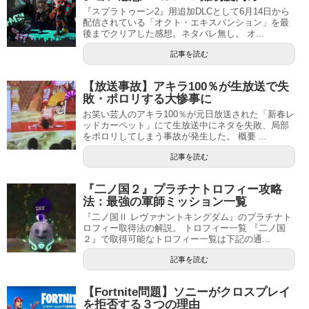
『スプラトゥーン2』用追加DLCとして6月14日から
配信されている「オクト・エキスパンション」を最
後までクリアした感想。ネタバレ無し。 オ...
記事を読む
【放送事故】アキラ100％が生放送で失
敗・ポロリする大惨事に
お笑い芸人のアキラ100％が元日放送された「新春レ
ッドカーペット」にて生放送中にネタを失敗、局部
をポロリしてしまう事故が発生した。 概要 ...
記事を読む
『二ノ国２』プラチナトロフィー攻略
法：最強の軍師ミッション一覧
『二ノ国Ⅱ レヴァナントキングダム』のプラチナト
ロフィー取得法の解説。 トロフィー一覧 『二ノ国
２』で取得可能なトロフィー一覧は下記の通...
記事を読む
【Fortnite問題】ソニーがクロスプレイ
を拒否する３つの理由