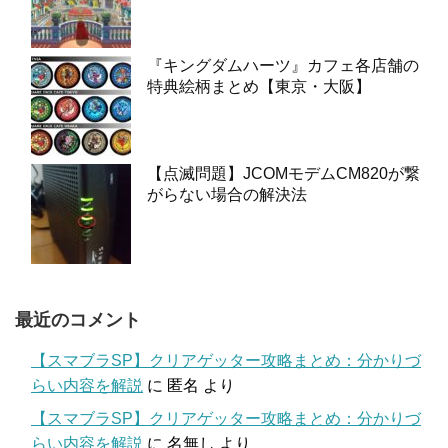
『キングダムハーツ』カフェ各店舗の
特典絵柄まとめ【東京・大阪】
【点滅問題】JCOMモデムCM820が繋
がらない場合の解決法
最近のコメント
【スマブラSP】クリアゲッター攻略まとめ：分かりづ
らい内容を解説
に
匿名
より
【スマブラSP】クリアゲッター攻略まとめ：分かりづ
らい内容を解説
に
名無し
より