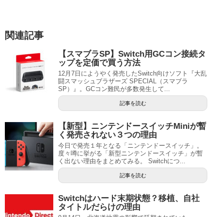
関連記事
【スマブラSP】Switch用GCコン接続タ
ップを定価で買う方法
12月7日にようやく発売したSwitch向けソフト『大乱
闘スマッシュブラザーズ SPECIAL（スマブラ
SP）』。GCコン難民が多数発生して...
記事を読む
【新型】ニンテンドースイッチMiniが暫
く発売されない３つの理由
今日で発売１年となる「ニンテンドースイッチ」。
度々噂に挙がる「新型ニンテンドースイッチ」が暫
く出ない理由をまとめてみる。 Switchにつ...
記事を読む
Switchはハード末期状態？移植、自社
タイトルだらけの理由