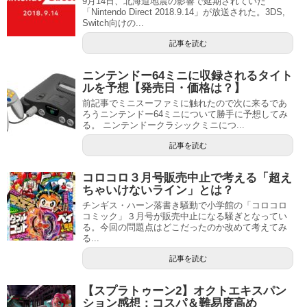
9月14日、北海道地震の影響で延期されていた
「Nintendo Direct 2018.9.14」が放送された。3DS,
Switch向けの...
記事を読む
ニンテンドー64ミニに収録されるタイト
ルを予想【発売日・価格は？】
前記事でミニスーファミに触れたので次に来るであ
ろうニンテンドー64ミニについて勝手に予想してみ
る。 ニンテンドークラシックミニにつ...
記事を読む
コロコロ３月号販売中止で考える「超え
ちゃいけないライン」とは？
チンギス・ハーン落書き騒動で小学館の「コロコロ
コミック」３月号が販売中止になる騒ぎとなってい
る。今回の問題点はどこだったのか改めて考えてみ
る...
記事を読む
【スプラトゥーン2】オクトエキスパン
ション感想：コスパ＆難易度高め