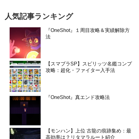
人気記事ランキング
『OneShot』１周目攻略＆実績解除方
法
【スマブラSP】スピリッツ名鑑コンプ
攻略：超化・ファイター入手法
『OneShot』真エンド攻略法
【モンハン】上位 古龍の痕跡集め：最
高効率は？リタマラルート紹介