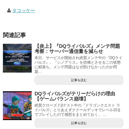
タコッケー
関連記事
【炎上】『DQライバルズ』メンテ問題
考察：サーバー通信量を減らせ
本日、サービスが開始され絶賛メンテ中の『DQライ
バルズ』。『シノアリス』を彷彿とさせるこの状態
に鯖落ち、メンテ問題はなぜ防げなかったのか問
題...
記事を読む
DQライバルズがテリーだらけの理由
【ゲームバランス崩壊】
絶賛クローズドβテスト中の『ドラゴンクエスト ラ
イバルズ』とりあえずククールデッキでレベル10ま
でプレイしたので感想をまとめておく。 ...
記事を読む