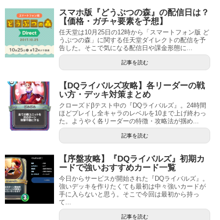
スマホ版『どうぶつの森』の配信日は？
【価格・ガチャ要素を予想】
任天堂は10月25日の12時から「スマートフォン版 ど
うぶつの森」に関する任天堂ダイレクトの配信を予
告した。そこで気になる配信日や課金形態に...
記事を読む
【DQライバルズ攻略】各リーダーの戦
い方・デッキ対策まとめ
クローズドβテスト中の『DQライバルズ』。24時間
ほどプレイし全キャラのレベルを10まで上げ終わっ
た。ようやく各リーダーの特徴・攻略法が掴め...
記事を読む
【序盤攻略】『DQライバルズ』初期カ
ードで強いおすすめカード一覧
今日からサービスが開始された『DQライバルズ』。
強いデッキを作りたくても最初は中々強いカードが
手に入らないと思う。そこで今回は最初から持っ
て...
記事を読む