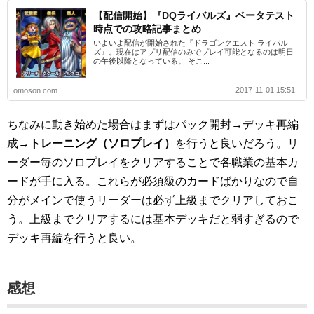
【配信開始】『DQライバルズ』ベータテスト
時点での攻略記事まとめ
いよいよ配信が開始された『ドラゴンクエスト ライバル
ズ』。現在はアプリ配信のみでプレイ可能となるのは明日
の午後以降となっている。 そこ...
2017-11-01 15:51
omoson.com
ちなみに動き始めた場合はまずはパック開封→デッキ再編
成→
トレーニング（ソロプレイ）
を行うと良いだろう。リ
ーダー毎のソロプレイをクリアすることで各職業の基本カ
ードが手に入る。これらが必須級のカードばかりなので自
分がメインで使うリーダーは必ず上級までクリアしておこ
う。上級までクリアするには基本デッキだと弱すぎるので
デッキ再編を行うと良い。
感想