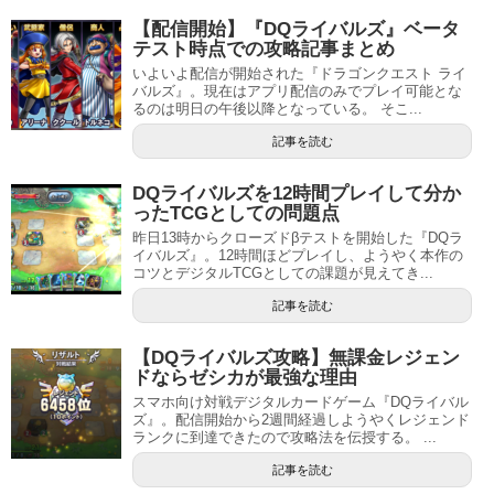
【配信開始】『DQライバルズ』ベータ
テスト時点での攻略記事まとめ
いよいよ配信が開始された『ドラゴンクエスト ライ
バルズ』。現在はアプリ配信のみでプレイ可能とな
るのは明日の午後以降となっている。 そこ...
記事を読む
DQライバルズを12時間プレイして分か
ったTCGとしての問題点
昨日13時からクローズドβテストを開始した『DQラ
イバルズ』。12時間ほどプレイし、ようやく本作の
コツとデジタルTCGとしての課題が見えてき...
記事を読む
【DQライバルズ攻略】無課金レジェン
ドならゼシカが最強な理由
スマホ向け対戦デジタルカードゲーム『DQライバル
ズ』。配信開始から2週間経過しようやくレジェンド
ランクに到達できたので攻略法を伝授する。 ...
記事を読む