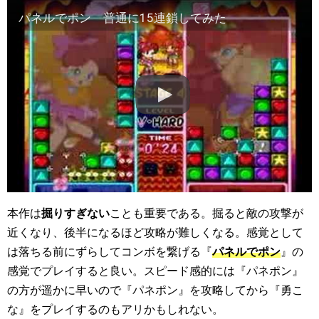
パネルでポン 普通に15連鎖してみた
本作は
掘りすぎない
ことも重要である。掘ると敵の攻撃が
近くなり、後半になるほど攻略が難しくなる。感覚として
は落ちる前にずらしてコンボを繋げる『
パネルでポン
』の
感覚でプレイすると良い。スピード感的には『パネポン』
の方が遥かに早いので『パネポン』を攻略してから『勇こ
な』をプレイするのもアリかもしれない。