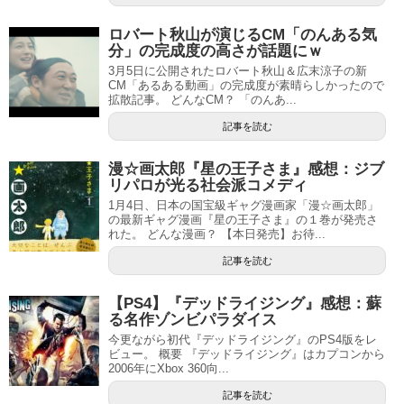
ロバート秋山が演じるCM「のんある気
分」の完成度の高さが話題にｗ
3月5日に公開されたロバート秋山＆広末涼子の新
CM「あるある動画」の完成度が素晴らしかったので
拡散記事。 どんなCM？ 「のんあ...
記事を読む
漫☆画太郎『星の王子さま』感想：ジブ
リパロが光る社会派コメディ
1月4日、日本の国宝級ギャグ漫画家「漫☆画太郎」
の最新ギャグ漫画『星の王子さま』の１巻が発売さ
れた。 どんな漫画？ 【本日発売】お待...
記事を読む
【PS4】『デッドライジング』感想：蘇
る名作ゾンビパラダイス
今更ながら初代『デッドライジング』のPS4版をレ
ビュー。 概要 『デッドライジング』はカプコンから
2006年にXbox 360向...
記事を読む