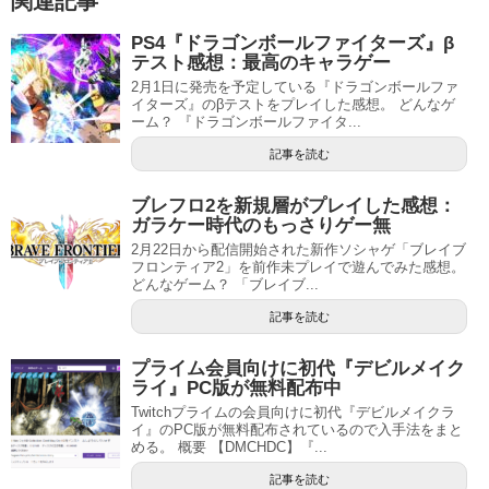
関連記事
PS4『ドラゴンボールファイターズ』β
テスト感想：最高のキャラゲー
2月1日に発売を予定している『ドラゴンボールファ
イターズ』のβテストをプレイした感想。 どんなゲ
ーム？ 『ドラゴンボールファイタ...
記事を読む
ブレフロ2を新規層がプレイした感想：
ガラケー時代のもっさりゲー無
2月22日から配信開始された新作ソシャゲ「ブレイブ
フロンティア2」を前作未プレイで遊んでみた感想。
どんなゲーム？ 「ブレイブ...
記事を読む
プライム会員向けに初代『デビルメイク
ライ』PC版が無料配布中
Twitchプライムの会員向けに初代『デビルメイクラ
イ』のPC版が無料配布されているので入手法をまと
める。 概要 【DMCHDC】『...
記事を読む