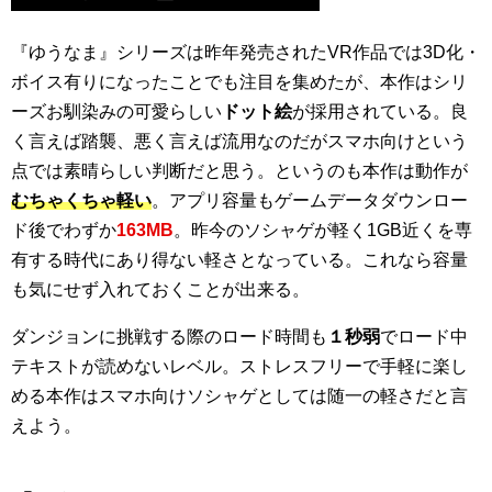
『ゆうなま』シリーズは昨年発売されたVR作品では3D化・
ボイス有りになったことでも注目を集めたが、本作はシリ
ーズお馴染みの可愛らしい
ドット絵
が採用されている。良
く言えば踏襲、悪く言えば流用なのだがスマホ向けという
点では素晴らしい判断だと思う。というのも本作は動作が
むちゃくちゃ軽い
。アプリ容量もゲームデータダウンロー
ド後でわずか
163MB
。昨今のソシャゲが軽く1GB近くを専
有する時代にあり得ない軽さとなっている。これなら容量
も気にせず入れておくことが出来る。
ダンジョンに挑戦する際のロード時間も
１秒弱
でロード中
テキストが読めないレベル。ストレスフリーで手軽に楽し
める本作はスマホ向けソシャゲとしては随一の軽さだと言
えよう。