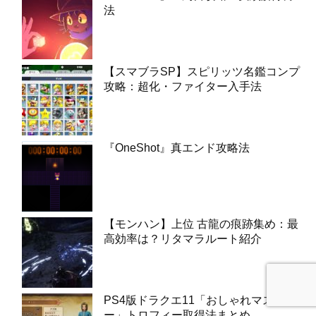
法
【スマブラSP】スピリッツ名鑑コンプ
攻略：超化・ファイター入手法
『OneShot』真エンド攻略法
【モンハン】上位 古龍の痕跡集め：最
高効率は？リタマラルート紹介
PS4版ドラクエ11「おしゃれマスタ
ー」トロフィー取得法まとめ