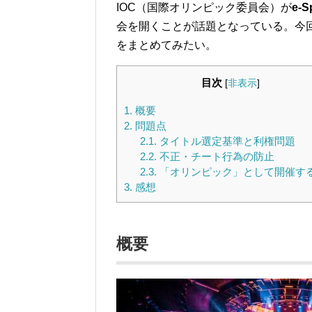
IOC（国際オリンピック委員会）が
e-S
会を開くことが話題となっている。今
をまとめてみたい。
目次
[
非表示
]
1.
概要
2.
問題点
2.1.
タイトル選定基準と利権問題
2.2.
不正・チート行為の防止
2.3.
「オリンピック」として開催す
3.
感想
概要