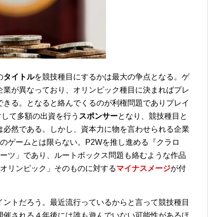
の
タイトル
を競技種目にするかは最大の争点となる。ゲ
企業が異なっており、オリンピック種目に決まればプレ
できる。となると絡んでくるのが利権問題でありプレイ
対して多額の出資を行う
スポンサー
となり、競技種目と
は必然である。しかし、資本力に物を言わせられる企業
のゲームとは限らない。P2Wを推し進める『クラロ
ポーツ」であり、ルートボックス問題も絡むような作品
「オリンピック」そのものに対する
マイナスメージ
が付
イントだろう。最近流行っているからと言って競技種目
開催される４年後には誰も遊んでいない可能性があるほ