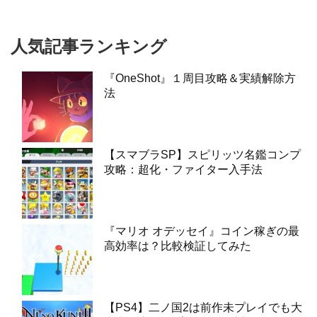
人気記事ランキング
『OneShot』１周目攻略＆実績解除方
法
【スマブラSP】スピリッツ名鑑コンプ
攻略：超化・ファイター入手法
『マリオ オデッセイ』コイン稼ぎの最
高効率は？比較検証してみた
【PS4】二ノ国2は前作未プレイでも大