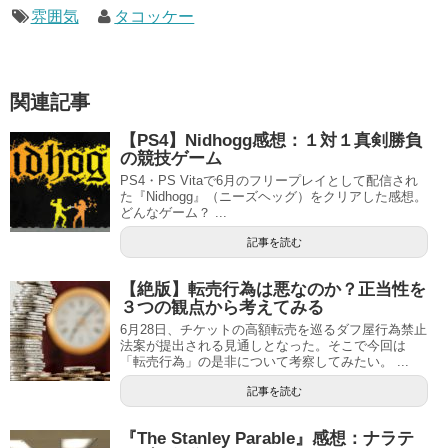
雰囲気
タコッケー
関連記事
【PS4】Nidhogg感想：１対１真剣勝負
の競技ゲーム
PS4・PS Vitaで6月のフリープレイとして配信され
た『Nidhogg』（ニーズヘッグ）をクリアした感想。
どんなゲーム？ ...
記事を読む
【絶版】転売行為は悪なのか？正当性を
３つの観点から考えてみる
6月28日、チケットの高額転売を巡るダフ屋行為禁止
法案が提出される見通しとなった。そこで今回は
「転売行為」の是非について考察してみたい。 ...
記事を読む
『The Stanley Parable』感想：ナラテ