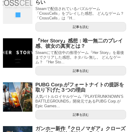
らい
Steamで配信されているパズルゲーム
「CrossCells」をプレイした感想。 どんなゲーム？
「CrossCells」は『H...
記事を読む
『Her Story』感想：唯一無二のプレイ
感、彼女の真実とは？
Steamにて配信中の推理ゲーム『Her Story』を最後
までクリアした感想。ネタバレ無し。 どんなゲー
ム？ 『Her Sto...
記事を読む
PUBG Corp.がフォートナイトの提訴を
取り下げた３つの理由
人気バトルロイヤルゲーム『PLAYERUNKNOWN’S
BATTLEGROUNDS』開発元であるPUBG Corp.が
Epic Games...
記事を読む
ガンホー新作『クロノマギア』クローズ