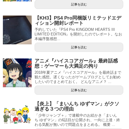
記事を読む
【KH3】PS4 Pro同梱版リミテッドエデ
ィション開封レポート
予約していた『PS4 Pro KINGDOM HEARTS III
LIMITED EDITION』を開封したのでレポート。なお
本編序盤感想...
記事を読む
アニメ『ハイスコアガール』最終話感
想：ゲーマーも大満足の拘り
2018年夏アニメ『ハイスコアガール』を最終話まで
観た感想。遅くなったがゲームブログとしてお勧め
したいのでまとめておく。 どんなアニメ？ ...
記事を読む
【炎上】「まいんち ゆずマン」がクソ
過ぎる３つの理由
「少年ジャンプ＋」で連載中のお絵かき「まいん
ち ゆずマン」の6話目が公開され、一向に上達・終
わる気配が無いので問題点をまとめる。 概要 ...