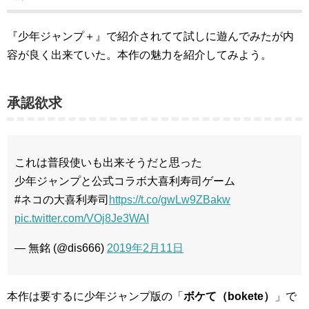
『少年ジャンプ＋』で紹介されてて試しに遊んでみたが内
容が良く出来ていた。本作の魅力を紹介してみよう。
承認欲求
これは普段使いも出来そうだと思った
少年ジャンプと公式コラボ大喜利寿司ゲーム
#ネコの大喜利寿司
https://t.co/gwLw9ZBakw
pic.twitter.com/VOj8Je3WAI
— 無銘 (@dis666)
2019年2月11日
本作は要するに少年ジャンプ版の「
ボケて（bokete）
」で