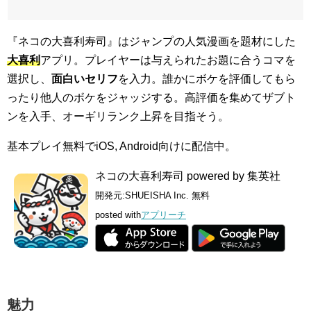
『ネコの大喜利寿司』はジャンプの人気漫画を題材にした
大喜利
アプリ。プレイヤーは与えられたお題に合うコマを
選択し、
面白いセリフ
を入力。誰かにボケを評価してもら
ったり他人のボケをジャッジする。高評価を集めてザブト
ンを入手、オーギリランク上昇を目指そう。
基本プレイ無料でiOS, Android向けに配信中。
ネコの大喜利寿司 powered by 集英社
開発元:
SHUEISHA Inc.
無料
posted with
アプリーチ
魅力