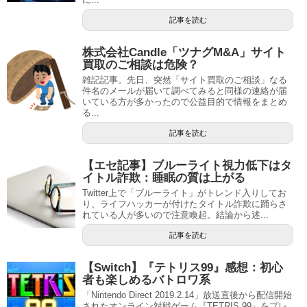
記事を読む
株式会社Candle「ツナグM&A」サイト
買取のご相談は危険？
雑記記事。先日、突然「サイト買取のご相談」なる
件名のメールが届いて調べてみると同様の連絡が届
いている方が多かったので公益目的で情報をまとめ
る...
記事を読む
【エセ記事】ブルーライト視力低下はタ
イトル詐欺：睡眠の質は上がる
Twitter上で「ブルーライト」がトレンド入りしてお
り、ライフハッカーが付けたタイトル詐欺に踊らさ
れている人が多いので注意喚起。結論から述...
記事を読む
【Switch】『テトリス99』感想：初心
者も楽しめるバトロワ系
「Nintendo Direct 2019.2.14」放送直後から配信開始
されたオンライン対戦ゲーム『TETRIS 99』をプレ