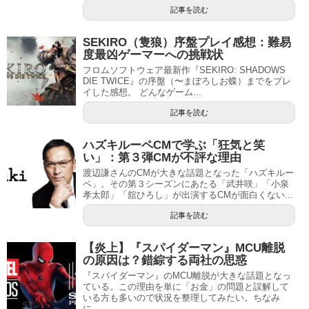
記事を読む
SEKIRO（隻狼）序盤プレイ感想：難易
度最凶ゲーマーへの挑戦状
フロムソフトウェア最新作『SEKIRO: SHADOWS
DIE TWICE』の序盤（〜まぼろしお蝶）までをプレ
イした感想。 どんなゲーム...
記事を読む
ハズキルーペCMで学ぶ「狂気と笑
い」：第３弾CMが不評な理由
渡辺謙さんのCMが大きな話題となった「ハズキルー
ペ」。その第３シーズンにあたる「武井咲」「小泉
孝太郎」「舘ひろし」が出演するCMが面白くない...
記事を読む
【炎上】『スパイダーマン』MCU離脱
の原因は？錯綜する両社の思惑
『スパイダーマン』のMCU離脱が大きな話題となっ
ている。この理由を単に「お金」の問題と誤解して
いる方も多いので状況を整理してみたい。ちなみ
に...