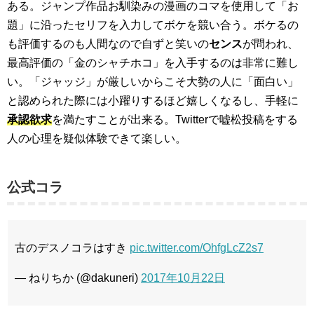
ある。ジャンプ作品お馴染みの漫画のコマを使用して「お
題」に沿ったセリフを入力してボケを競い合う。ボケるの
も評価するのも人間なので自ずと笑いの
センス
が問われ、
最高評価の「金のシャチホコ」を入手するのは非常に難し
い。「ジャッジ」が厳しいからこそ大勢の人に「面白い」
と認められた際には小躍りするほど嬉しくなるし、手軽に
承認欲求
を満たすことが出来る。Twitterで嘘松投稿をする
人の心理を疑似体験できて楽しい。
公式コラ
古のデスノコラはすき
pic.twitter.com/OhfgLcZ2s7
— ねりちか (@dakuneri)
2017年10月22日