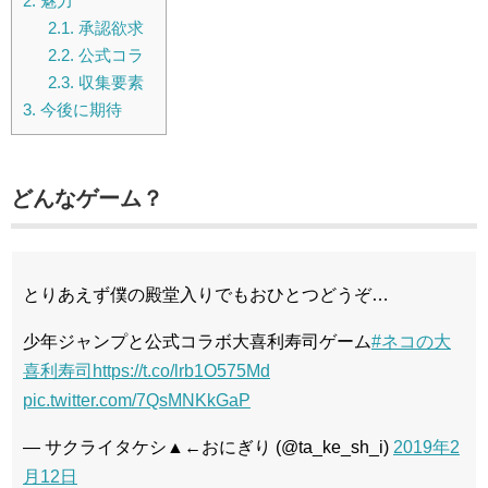
2.
魅力
2.1.
承認欲求
2.2.
公式コラ
2.3.
収集要素
3.
今後に期待
どんなゲーム？
とりあえず僕の殿堂入りでもおひとつどうぞ…
少年ジャンプと公式コラボ大喜利寿司ゲーム
#ネコの大
喜利寿司
https://t.co/lrb1O575Md
pic.twitter.com/7QsMNKkGaP
— サクライタケシ▲←おにぎり (@ta_ke_sh_i)
2019年2
月12日