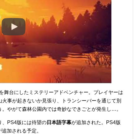
保護区を舞台にしたミステリーアドベンチャー。プレイヤーは
山火事が起きないか見張り、トランシーバーを通じて別
う。やがて森林公園内では奇妙なできごとが発生し…。
、PS4版には待望の
日本語字幕
が追加された。PS4版
幕が追加される予定。