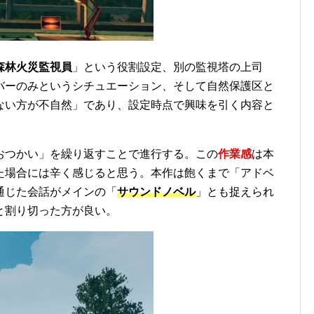
森林火災監視員
」という役割設定、別の監視塔の上司
バーのみというシチュエーション、そして自然保護区と
ない方が不自然」であり、設定時点で興味を引く内容と
おつかい」を繰り返すことで進行する。この
作業感
は本
た場合には辛く感じると思う。本作は飽くまで「アドベ
通じた会話がメインの「
サウンド
ノベル
」とも捉えられ
と割り切った方が良い。