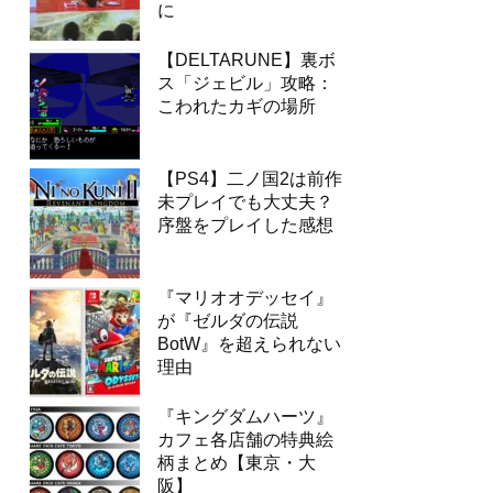
に
【DELTARUNE】裏ボ
ス「ジェビル」攻略：
こわれたカギの場所
【PS4】二ノ国2は前作
未プレイでも大丈夫？
序盤をプレイした感想
『マリオオデッセイ』
が『ゼルダの伝説
BotW』を超えられない
理由
『キングダムハーツ』
カフェ各店舗の特典絵
柄まとめ【東京・大
阪】