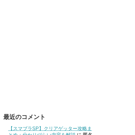
最近のコメント
【スマブラSP】クリアゲッター攻略ま
とめ：分かりづらい内容を解説
に
匿名