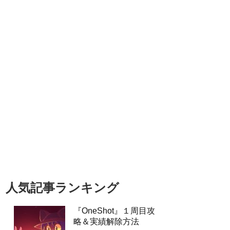
人気記事ランキング
『OneShot』１周目攻
略＆実績解除方法