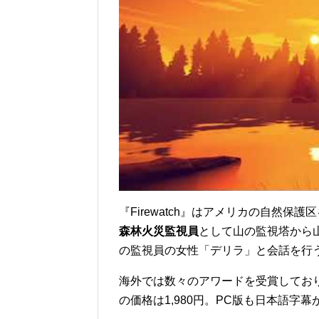
『Firewatch』はアメリカの自然
森林火災監視員
として山の監視塔から
の監視員の女性「デリラ」と会話を行
海外では数々のアワードを受賞しており
の価格は1,980円。PC版も日本語字