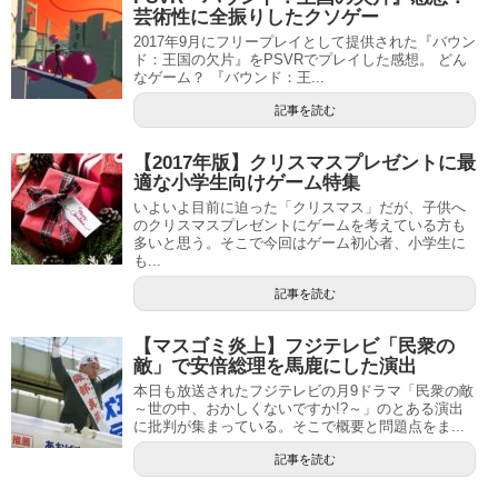
芸術性に全振りしたクソゲー
2017年9月にフリープレイとして提供された『バウン
ド：王国の欠片』をPSVRでプレイした感想。 どん
なゲーム？ 『バウンド：王...
記事を読む
【2017年版】クリスマスプレゼントに最
適な小学生向けゲーム特集
いよいよ目前に迫った「クリスマス」だが、子供へ
のクリスマスプレゼントにゲームを考えている方も
多いと思う。そこで今回はゲーム初心者、小学生に
も...
記事を読む
【マスゴミ炎上】フジテレビ「民衆の
敵」で安倍総理を馬鹿にした演出
本日も放送されたフジテレビの月9ドラマ「民衆の敵
～世の中、おかしくないですか!?～」のとある演出
に批判が集まっている。そこで概要と問題点をま...
記事を読む