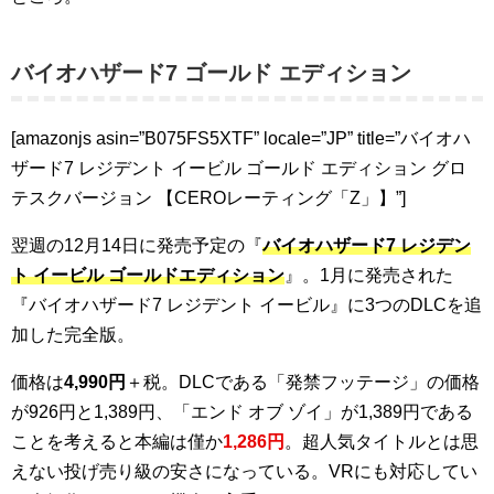
バイオハザード7 ゴールド エディション
[amazonjs asin=”B075FS5XTF” locale=”JP” title=”バイオハ
ザード7 レジデント イービル ゴールド エディション グロ
テスクバージョン 【CEROレーティング「Z」】”]
翌週の12月14日に発売予定の『
バイオハザード7 レジデン
ト イービル ゴールドエディション
』。1月に発売された
『バイオハザード7 レジデント イービル』に3つのDLCを追
加した完全版。
価格は
4,990円
＋税。DLCである「発禁フッテージ」の価格
が926円と1,389円、「エンド オブ ゾイ」が1,389円である
ことを考えると本編は僅か
1,286円
。超人気タイトルとは思
えない投げ売り級の安さになっている。VRにも対応してい