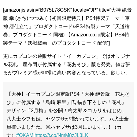
[amazonjs asin=”B075L78GSK” locale=”JP” title=”大神 絶景
版 幸 (さち) つつみ (【初回限定特典】PS4特製テーマ「筆
神 暦仕立て」プロダクトコード&PS4特製テーマ「天道繪
巻」プロダクトコード 同梱) 【Amazon.co.jp限定】PS4特
製テーマ「妖獣戯画」のプロダクトコード 配信”]
更にカプコンの通販サイト「イーカプコン」ではオリジナ
ル花札、座布団が付属する「花あそび」版も発売。値は張
るがプレミア感が非常に高い内容となっている。欲しい。
【大神】イーカプコン限定版PS4「大神 絶景版 花あそ
び」に付属する「島崎 麻里」氏 描き下ろしの「花札」
デザイン「2月梅」を公開！梅太郎＆コカリをはじめ、
八犬士やフセ姫、ヤツフサが描かれています。八犬士全
員揃いましたね。※ハヤブサは3月にいます…！（カ
ナ）
#OKAMI
https://t.co/NmM8zJL3LK