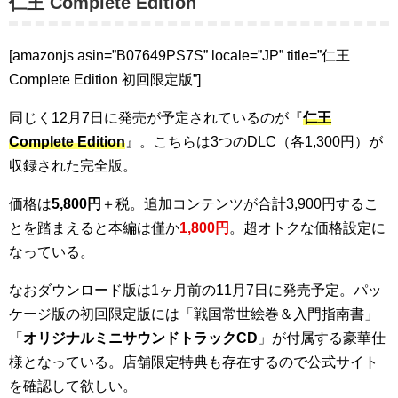
仁王 Complete Edition
[amazonjs asin=”B07649PS7S” locale=”JP” title=”仁王
Complete Edition 初回限定版”]
同じく12月7日に発売が予定されているのが『
仁王
Complete Edition
』。こちらは3つのDLC（各1,300円）が
収録された完全版。
価格は
5,800円
＋税。追加コンテンツが合計3,900円するこ
とを踏まえると本編は僅か
1,800円
。超オトクな価格設定に
なっている。
なおダウンロード版は1ヶ月前の11月7日に発売予定。パッ
ケージ版の初回限定版には「戦国常世絵巻＆入門指南書」
「
オリジナルミニサウンドトラックCD
」が付属する豪華仕
様となっている。店舗限定特典も存在するので公式サイト
を確認して欲しい。