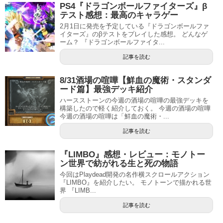
PS4『ドラゴンボールファイターズ』β
テスト感想：最高のキャラゲー
2月1日に発売を予定している『ドラゴンボールファ
イターズ』のβテストをプレイした感想。 どんなゲ
ーム？ 『ドラゴンボールファイタ...
記事を読む
8/31酒場の喧嘩【鮮血の魔術・スタンダ
ード篇】最強デッキ紹介
ハースストーンの今週の酒場の喧嘩の最強デッキを
構築したので軽く紹介しておく。 今週の酒場の喧嘩
今週の酒場の喧嘩は「鮮血の魔術・...
記事を読む
『LIMBO』感想・レビュー：モノトー
ン世界で紡がれる生と死の物語
今回はPlaydead開発の名作横スクロールアクション
『LIMBO』を紹介したい。 モノトーンで描かれる世
界 『LIMB...
記事を読む