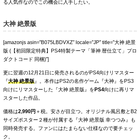
る人気作なのでこの機会に入手したい。
大神 絶景版
[amazonjs asin=”B075LBDVXZ” locale=”JP” title=”大神 絶景
版 (【初回限定特典】PS4特製テーマ「筆神 暦仕立て」プロ
ダクトコード 同梱)”]
更に翌週の12月21日に発売されるのがPS4向けリマスター
『
大神 絶景版
』。本作はPS2の名作ゲーム『大神』をPS3
向けにリマスターした『大神 絶景版』を
PS4
向けに再リマ
スターした作品。
価格は
2,990円
＋税。安さが目立つ。オリジナル風呂敷とB2
サイズポスター２種が付属する『大神 絶景版 幸つつみ』も
同時発売する。ファンにはたまらない仕様なので要チェッ
ク。