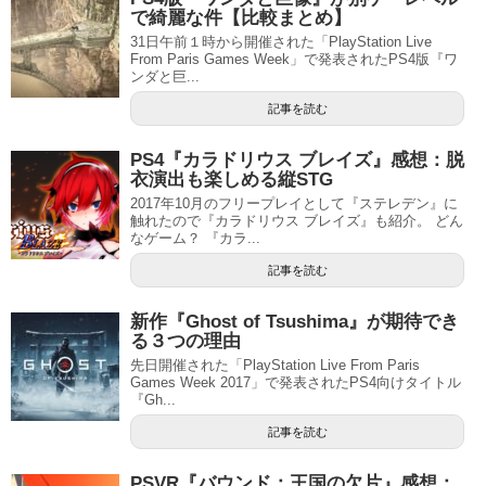
で綺麗な件【比較まとめ】
31日午前１時から開催された「PlayStation Live
From Paris Games Week」で発表されたPS4版『ワ
ンダと巨...
記事を読む
PS4『カラドリウス ブレイズ』感想：脱
衣演出も楽しめる縦STG
2017年10月のフリープレイとして『ステレデン』に
触れたので『カラドリウス ブレイズ』も紹介。 どん
なゲーム？ 『カラ...
記事を読む
新作『Ghost of Tsushima』が期待でき
る３つの理由
先日開催された「PlayStation Live From Paris
Games Week 2017」で発表されたPS4向けタイトル
『Gh...
記事を読む
PSVR『バウンド：王国の欠片』感想：