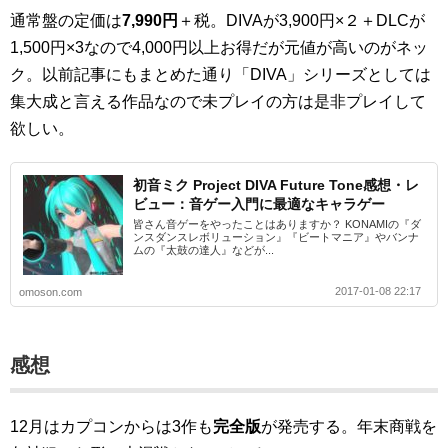
通常盤の定価は
7,990円
＋税。DIVAが3,900円×２＋DLCが
1,500円×3なので4,000円以上お得だが元値が高いのがネッ
ク。以前記事にもまとめた通り「DIVA」シリーズとしては
集大成と言える作品なので未プレイの方は是非プレイして
欲しい。
初音ミク Project DIVA Future Tone感想・レ
ビュー：音ゲー入門に最適なキャラゲー
皆さん音ゲーをやったことはありますか？ KONAMIの『ダ
ンスダンスレボリューション』『ビートマニア』やバンナ
ムの『太鼓の達人』などが...
2017-01-08 22:17
omoson.com
感想
12月はカプコンからは3作も
完全版
が発売する。年末商戦を