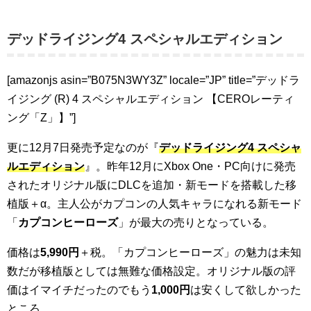
デッドライジング4 スペシャルエディション
[amazonjs asin=”B075N3WY3Z” locale=”JP” title=”デッドラ
イジング (R) 4 スペシャルエディション 【CEROレーティ
ング「Z」】”]
更に12月7日発売予定なのが『
デッドライジング4 スペシャ
ルエディション
』。昨年12月にXbox One・PC向けに発売
されたオリジナル版にDLCを追加・新モードを搭載した移
植版＋α。主人公がカプコンの人気キャラになれる新モード
「
カプコンヒーローズ
」が最大の売りとなっている。
価格は
5,990円
＋税。「カプコンヒーローズ」の魅力は未知
数だが移植版としては無難な価格設定。オリジナル版の評
価はイマイチだったのでもう
1,000円
は安くして欲しかった
ところ。