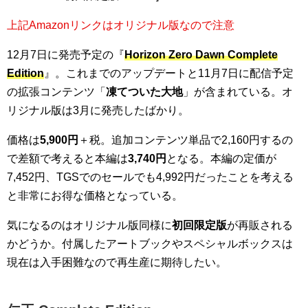
上記Amazonリンクはオリジナル版なので注意
12月7日に発売予定の『
Horizon Zero Dawn Complete
Edition
』。これまでのアップデートと11月7日に配信予定
の拡張コンテンツ「
凍てついた大地
」が含まれている。オ
リジナル版は3月に発売したばかり。
価格は
5,900円
＋税。追加コンテンツ単品で2,160円するの
で差額で考えると本編は
3,740円
となる。本編の定価が
7,452円、TGSでのセールでも4,992円だったことを考える
と非常にお得な価格となっている。
気になるのはオリジナル版同様に
初回限定版
が再販される
かどうか。付属したアートブックやスペシャルボックスは
現在は入手困難なので再生産に期待したい。