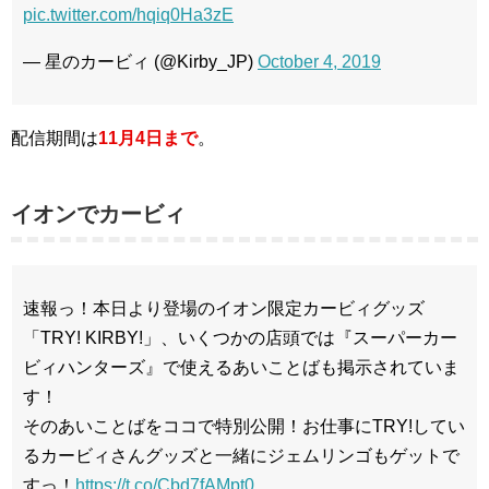
pic.twitter.com/hqiq0Ha3zE
— 星のカービィ (@Kirby_JP)
October 4, 2019
配信期間は
11月4日まで
。
イオンでカービィ
速報っ！本日より登場のイオン限定カービィグッズ
「TRY! KIRBY!」、いくつかの店頭では『スーパーカー
ビィハンターズ』で使えるあいことばも掲示されていま
す！
そのあいことばをココで特別公開！お仕事にTRY!してい
るカービィさんグッズと一緒にジェムリンゴもゲットで
すっ！
https://t.co/Cbd7fAMpt0