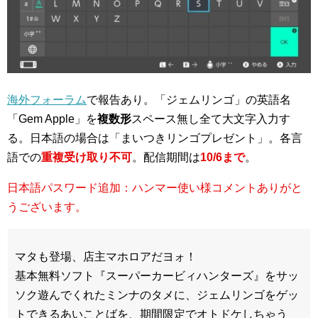
海外フォーラム
で報告あり。「ジェムリンゴ」の英語名
「Gem Apple」を
複数形
スペース無し全て大文字入力す
る。日本語の場合は「まいつきリンゴプレゼント」。各言
語での
重複受け取り不可
。配信期間は
10/6まで
。
日本語パスワード追加：ハンマー使い様コメントありがと
うございます。
マタも登場、店主マホロアだヨォ！
基本無料ソフト『スーパーカービィハンターズ』をサッ
ソク遊んでくれたミンナのタメに、ジェムリンゴをゲッ
トできるあいことばを、期間限定でオトドケしちゃう