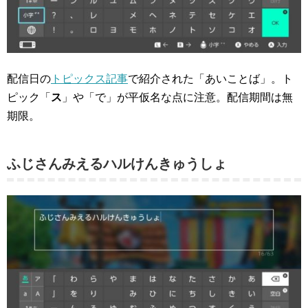
配信日の
トピックス記事
で紹介された「あいことば」。ト
ピック「
ス
」や「で」が平仮名な点に注意。配信期間は無
期限。
ふじさんみえるハルけんきゅうしょ