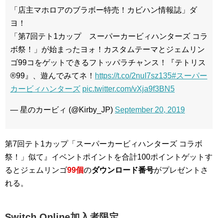
「店主マホロアのブラボー特売！カビハン情報誌」ダ
ヨ！
「第7回テト1カップ スーパーカービィハンターズ コラ
ボ祭！」が始まったヨォ！カスタムテーマとジェムリン
ゴ99コをゲットできるフトッパラチャンス！『テトリス
®99』、遊んでみてネ！
https://t.co/2nuI7sz135
#スーパー
カービィハンターズ
pic.twitter.com/vXja9f3BN5
— 星のカービィ (@Kirby_JP)
September 20, 2019
第7回テト1カップ「スーパーカービィハンターズ コラボ
祭！」似て』イベントポイントを合計100ポイントゲットす
るとジェムリンゴ
99個
の
ダウンロード番号
がプレゼントさ
れる。
Switch Online加入者限定