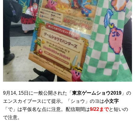
9月14, 15日に一般公開された「
東京ゲームショウ2019
」の
エンスカイブースにて提示。「ショウ」のヨは
小文字
「で」は平仮名な点に注意。配信期間は
9/22まで
と短いの
で注意。