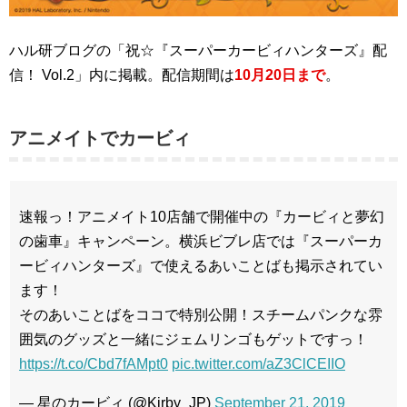
ハル研ブログの「
祝☆『スーパーカービィハンターズ』配
信！ Vol.2」内に掲載。配信期間は
10月20日まで
。
アニメイトでカービィ
速報っ！アニメイト10店舗で開催中の『カービィと夢幻
の歯車』キャンペーン。横浜ビブレ店では『スーパーカ
ービィハンターズ』で使えるあいことばも掲示されてい
ます！
そのあいことばをココで特別公開！スチームパンクな雰
囲気のグッズと一緒にジェムリンゴもゲットですっ！
https://t.co/Cbd7fAMpt0
pic.twitter.com/aZ3ClCEIIO
— 星のカービィ (@Kirby_JP)
September 21, 2019