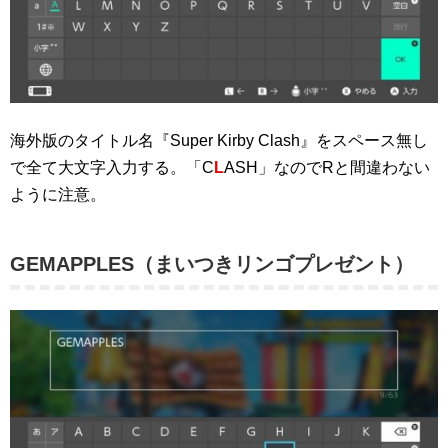
海外版のタイトル名『Super Kirby Clash』をスペース無し
で全て大文字入力する。「C
L
ASH」なのでRと間違わない
ように注意。
GEMAPPLES（まいつきリンゴプレゼント）